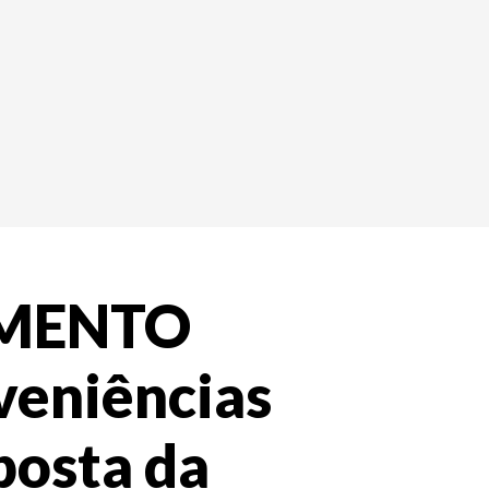
MENTO
eniências
posta da