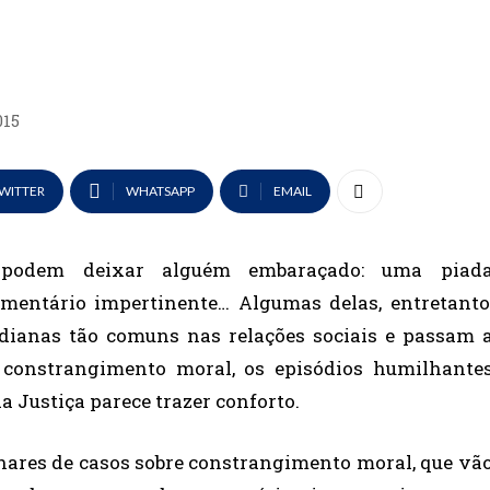
015
WITTER
WHATSAPP
EMAIL
 podem deixar alguém embaraçado: uma piad
omentário impertinente… Algumas delas, entretanto
idianas tão comuns nas relações sociais e passam 
 constrangimento moral, os episódios humilhante
a Justiça parece trazer conforto.
hares de casos sobre constrangimento moral, que vã