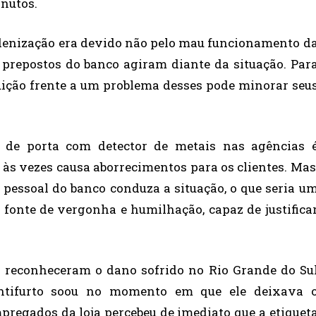
inutos.
denização era devido não pelo mau funcionamento d
 prepostos do banco agiram diante da situação. Par
uição frente a um problema desses pode minorar seu
a de porta com detector de metais nas agências 
o às vezes causa aborrecimentos para os clientes. Mas
pessoal do banco conduza a situação, o que seria u
fonte de vergonha e humilhação, capaz de justifica
s reconheceram o dano sofrido no Rio Grande do Su
tifurto soou no momento em que ele deixava 
regados da loja percebeu de imediato que a etiquet