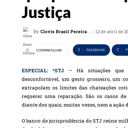
Justiça
By
Clovis Brasil Pereira
12 de abril de 2
FACEBOOK
T
COMPARTILHAR
ESPECIAL: *STJ
– Há situações que
desconfortável, um gesto grosseiro, um c
extrapolam os limites das chateações cot
requerer uma reparação. São os casos de
diante dos quais, muitas vezes, nem a ação d
O banco de jurisprudência do STJ reúne mil