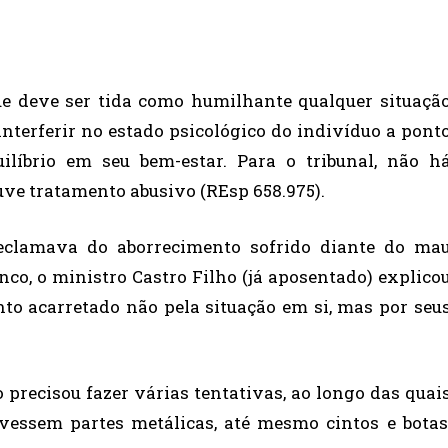
ue deve ser tida como humilhante qualquer situaçã
interferir no estado psicológico do indivíduo a pont
uilíbrio em seu bem-estar. Para o tribunal, não h
ve tratamento abusivo (REsp 658.975).
eclamava do aborrecimento sofrido diante do ma
co, o ministro Castro Filho (já aposentado) explico
to acarretado não pela situação em si, mas por seu
 precisou fazer várias tentativas, ao longo das quai
ivessem partes metálicas, até mesmo cintos e botas