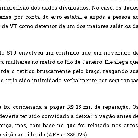
 imprecisão dos dados divulgados. No caso, os dado
nsa por conta do erro estatal e expôs a pessoa a
r de VT como detentor de um dos maiores salários d
elo STJ envolveu um contínuo que, em novembro d
ra mulheres no metrô do Rio de Janeiro. Ele alega qu
rda o retirou bruscamente pelo braço, rasgando su
de teria sido intimidado verbalmente por segurança
 foi condenada a pagar R$ 15 mil de reparação. O
everia ter sido convidado a deixar o vagão antes d
ança, mas, com base no que foi relatado nos autos
ição ao ridículo (AREsp 385.125).