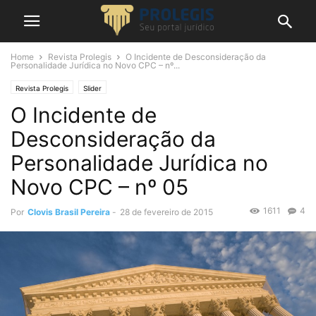
Home
Revista Prolegis
O Incidente de Desconsideração da
Personalidade Jurídica no Novo CPC – nº...
Revista Prolegis
Slider
O Incidente de
Desconsideração da
Personalidade Jurídica no
Novo CPC – nº 05
1611
4
Por
Clovis Brasil Pereira
-
28 de fevereiro de 2015