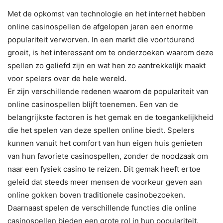
Met de opkomst van technologie en het internet hebben
online casinospellen de afgelopen jaren een enorme
populariteit verworven. In een markt die voortdurend
groeit, is het interessant om te onderzoeken waarom deze
spellen zo geliefd zijn en wat hen zo aantrekkelijk maakt
voor spelers over de hele wereld.
Er zijn verschillende redenen waarom de populariteit van
online casinospellen blijft toenemen. Een van de
belangrijkste factoren is het gemak en de toegankelijkheid
die het spelen van deze spellen online biedt. Spelers
kunnen vanuit het comfort van hun eigen huis genieten
van hun favoriete casinospellen, zonder de noodzaak om
naar een fysiek casino te reizen. Dit gemak heeft ertoe
geleid dat steeds meer mensen de voorkeur geven aan
online gokken boven traditionele casinobezoeken.
Daarnaast spelen de verschillende functies die online
casinospellen bieden een grote rol in hun populariteit.