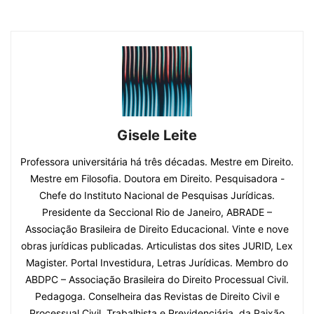
Gisele Leite
Professora universitária há três décadas. Mestre em Direito.
Mestre em Filosofia. Doutora em Direito. Pesquisadora -
Chefe do Instituto Nacional de Pesquisas Jurídicas.
Presidente da Seccional Rio de Janeiro, ABRADE –
Associação Brasileira de Direito Educacional. Vinte e nove
obras jurídicas publicadas. Articulistas dos sites JURID, Lex
Magister. Portal Investidura, Letras Jurídicas. Membro do
ABDPC – Associação Brasileira do Direito Processual Civil.
Pedagoga. Conselheira das Revistas de Direito Civil e
Processual Civil, Trabalhista e Previdenciária, da Paixão