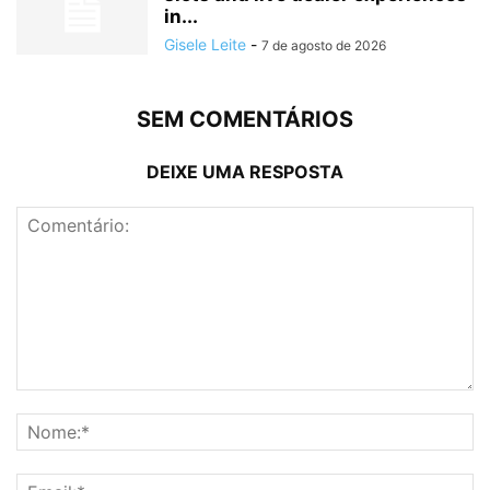
in...
Gisele Leite
-
7 de agosto de 2026
SEM COMENTÁRIOS
DEIXE UMA RESPOSTA