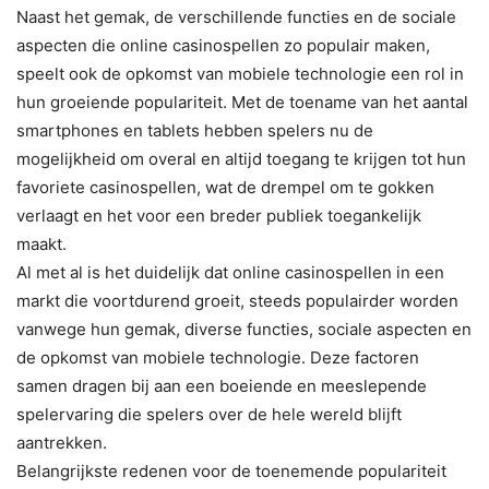
Naast het gemak, de verschillende functies en de sociale
aspecten die online casinospellen zo populair maken,
speelt ook de opkomst van mobiele technologie een rol in
hun groeiende populariteit. Met de toename van het aantal
smartphones en tablets hebben spelers nu de
mogelijkheid om overal en altijd toegang te krijgen tot hun
favoriete casinospellen, wat de drempel om te gokken
verlaagt en het voor een breder publiek toegankelijk
maakt.
Al met al is het duidelijk dat online casinospellen in een
markt die voortdurend groeit, steeds populairder worden
vanwege hun gemak, diverse functies, sociale aspecten en
de opkomst van mobiele technologie. Deze factoren
samen dragen bij aan een boeiende en meeslepende
spelervaring die spelers over de hele wereld blijft
aantrekken.
Belangrijkste redenen voor de toenemende populariteit