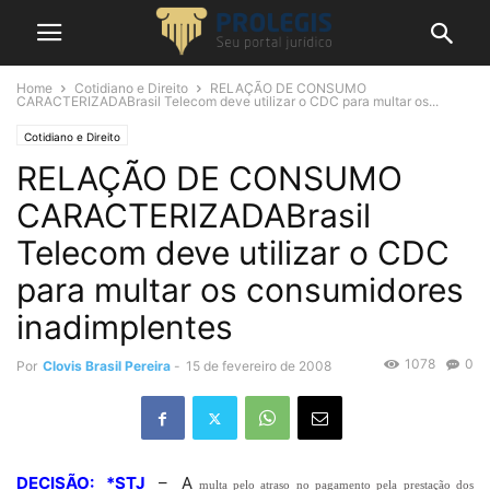
Home
Cotidiano e Direito
RELAÇÃO DE CONSUMO
CARACTERIZADABrasil Telecom deve utilizar o CDC para multar os...
Cotidiano e Direito
RELAÇÃO DE CONSUMO
CARACTERIZADABrasil
Telecom deve utilizar o CDC
para multar os consumidores
inadimplentes
1078
0
Por
Clovis Brasil Pereira
-
15 de fevereiro de 2008
DECISÃO: *STJ
– A
multa pelo atraso no pagamento pela prestação dos