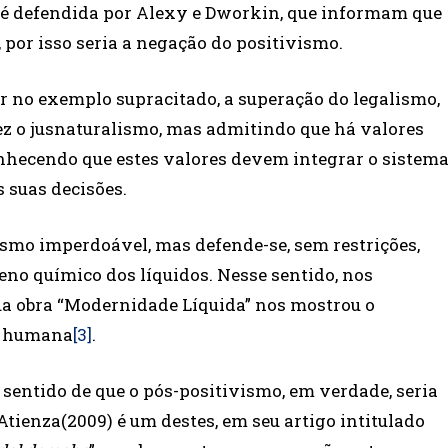
xa é defendida por Alexy e Dworkin, que informam que
, por isso seria a negação do positivismo.
r no exemplo supracitado, a superação do legalismo,
fez o jusnaturalismo, mas admitindo que há valores
nhecendo que estes valores devem integrar o sistem
s suas decisões.
ismo imperdoável, mas defende-se, sem restrições,
eno químico dos líquidos. Nesse sentido, nos
 obra “Modernidade Líquida” nos mostrou o
 e humana
[3]
.
entido de que o pós-positivismo, em verdade, seria
tienza(2009) é um destes, em seu artigo intitulado