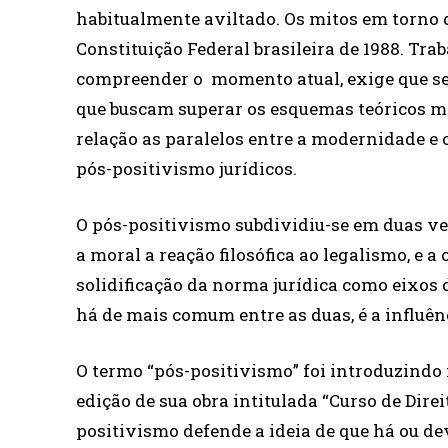
habitualmente aviltado. Os mitos em torno 
Constituição Federal brasileira de 1988. Tra
compreender o momento atual, exige que se 
que buscam superar os esquemas teóricos mo
relação as paralelos entre a modernidade e 
pós-positivismo jurídicos.
O pós-positivismo subdividiu-se em duas v
a moral a reação filosófica ao legalismo, e a
solidificação da norma jurídica como eixos 
há de mais comum entre as duas, é a influên
O termo “pós-positivismo” foi introduzindo 
edição de sua obra intitulada “Curso de Dire
positivismo defende a ideia de que há ou de