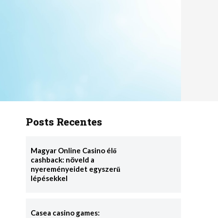
Posts Recentes
Magyar Online Casino élő
cashback: növeld a
nyereményeidet egyszerű
lépésekkel
Casea casino games: