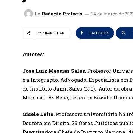
By
Redação Prolegis
14 de março de 202
FACEBOOK
COMPARTILHAR
Autores:
José Luiz Messias Sales.
Professor Universi
e a Integração. Advogado. Especialista em Di
do Instituto Jamil Sales (IJL). Autor da ob
Mercosul. As Relações entre Brasil e Uruguai
Gisele Leite.
Professora universitária há trê
Doutora em Direito. 29 Obras Jurídicas publ
Pesquisadora-Chefe do Instituto Nacional de