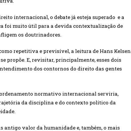
utiva.
reito internacional, o debate já esteja superado e a
a foi muito útil para a devida contextualização de
fligem os doutrinadores.
como repetitiva e previsível, a leitura de Hans Kelsen
se propõe. E, revisitar, principalmente, esses dois
entendimento dos contornos do direito das gentes
 ordenamento normativo internacional serviria,
ajetória da disciplina e do contexto político da
idade.
is antigo valor da humanidade e, também, o mais