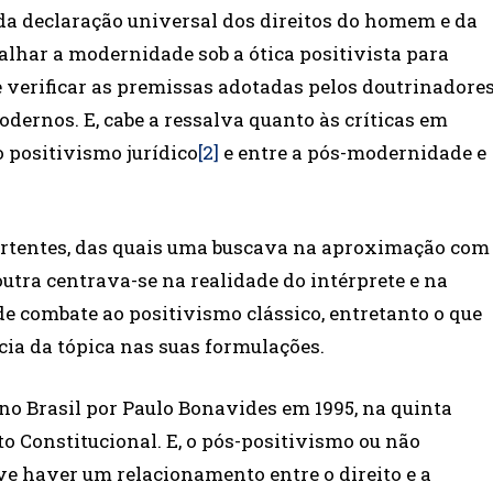
da declaração universal dos direitos do homem e da
balhar a modernidade sob a ótica positivista para
verificar as premissas adotadas pelos doutrinadore
dernos. E, cabe a ressalva quanto às críticas em
o positivismo jurídico
[2]
e entre a pós-modernidade e
ertentes, das quais uma buscava na aproximação com
 outra centrava-se na realidade do intérprete e na
de combate ao positivismo clássico, entretanto o que
cia da tópica nas suas formulações.
no Brasil por Paulo Bonavides em 1995, na quinta
ito Constitucional. E, o pós-positivismo ou não
ve haver um relacionamento entre o direito e a