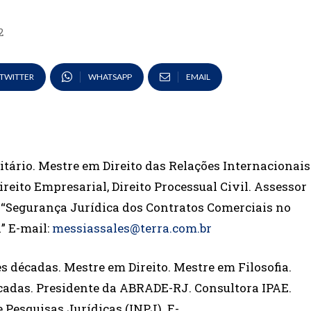
2
TWITTER
WHATSAPP
EMAIL
tário. Mestre em Direito das Relações Internacionais
reito Empresarial, Direito Processual Civil. Assessor
ra “Segurança Jurídica dos Contratos Comerciais no
” E-mail:
messiassales@terra.com.br
s décadas. Mestre em Direito. Mestre em Filosofia.
icadas. Presidente da ABRADE-RJ. Consultora IPAE.
 Pesquisas Jurídicas (INPJ). E-