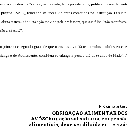
mitir a professora “seriam, na verdade, fatos jornalísticos, publicados amplament
a própria ESALQ, relatando os trotes violentos cometidos na instituição. O relato
a aluna testemunhou, na ação movida pela professora, que sua filha “não manifesto
ersão à ESALQ”.
do primeiro e segundo graus de que o caso tratava “fatos narrados a adolescentes e
Criança e do Adolescente, considera-se criança a pessoa até doze anos de idade”. 
Próximo artig
OBRIGAÇÃO ALIMENTAR DO
AVÓSObrigação subsidiária, em pensã
alimentícia, deve ser diluída entre avó