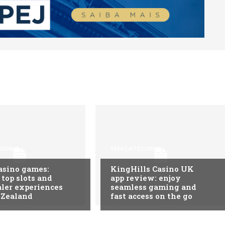
EGORIA
SEM CATEGORIA
asino games:
KingHills Casino UK
 top slots and
app review: enjoy
aler experiences
seamless gaming and
 Zealand
fast access on the go