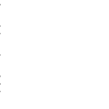
a
u
o
o
r
m
o