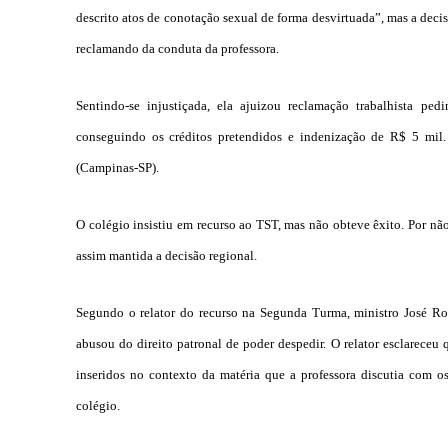
descrito atos de conotação sexual de forma desvirtuada”, mas a deci
reclamando da conduta da professora.
Sentindo-se injustiçada, ela ajuizou reclamação trabalhista pe
conseguindo os créditos pretendidos e indenização de R$ 5 mil
(Campinas-SP).
O colégio insistiu em recurso ao TST, mas não obteve êxito. Por não
assim mantida a decisão regional.
Segundo o relator do recurso na Segunda Turma, ministro José Ro
abusou do direito patronal de poder despedir. O relator esclareceu
inseridos no contexto da matéria que a professora discutia com o
colégio.