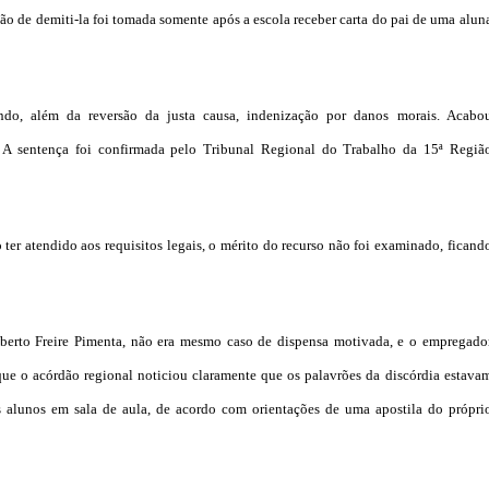
são de demiti-la foi tomada somente após a escola receber carta do pai de uma alun
dindo, além da reversão da justa causa, indenização por danos morais. Acabo
. A sentença foi confirmada pelo Tribunal Regional do Trabalho da 15ª Regiã
 ter atendido aos requisitos legais, o mérito do recurso não foi examinado, ficand
berto Freire Pimenta, não era mesmo caso de dispensa motivada, e o empregado
 que o acórdão regional noticiou claramente que os palavrões da discórdia estava
s alunos em sala de aula, de acordo com orientações de uma apostila do própri