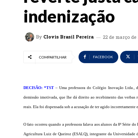
indenização
By
Clovis Brasil Pereira
22 de março de 
FACEBOOK
COMPARTILHAR
DECISÃO: *TST
– Uma professora do Colégio Inovação Ltda., da
demissão imotivada, que lhe dá direito ao recebimento das verbas r
reais. Ela foi dispensada sob a acusação de ter agido incorretamente
O fato ocorreu quando a professora falava aos alunos da 8ª Série do
Agricultura Luiz de Queiroz (ESALQ), integrante da Universidade d