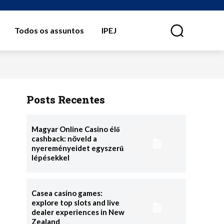
Todos os assuntos
IPEJ
⠀
Posts Recentes
Magyar Online Casino élő
cashback: növeld a
nyereményeidet egyszerű
lépésekkel
Casea casino games:
explore top slots and live
dealer experiences in New
Zealand