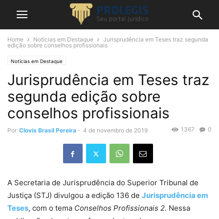
Home
Notícias em Destaque
Jurisprudência em Teses traz segunda
edição sobre conselhos profissionais
Notícias em Destaque
Jurisprudência em Teses traz
segunda edição sobre
conselhos profissionais
1367
0
Por
Clovis Brasil Pereira
-
4 de novembro de 2019
A Secretaria de Jurisprudência do Superior Tribunal de
Justiça (STJ) divulgou a edição 136 de
Jurisprudência em
Teses
, com o tema
Conselhos Profissionais 2
. Nessa