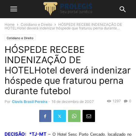
Home
Cotidiano e Direito
HÓSPEDE RECEBE INDENIZAÇÃO DE
HOTELHotel deverá indenizar hóspede que fraturou perna durante...
Cotidiano e Direito
HÓSPEDE RECEBE
INDENIZAÇÃO DE
HOTELHotel deverá indenizar
hóspede que fraturou perna
durante futebol
1297
0
Por
Clovis Brasil Pereira
-
16 de dezembro de 2007
DECISÃO: *TJ-MT
–
O Hotel Sesc Porto Cercado, localizado no