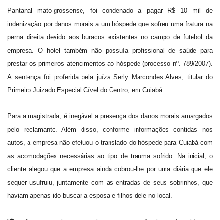
Pantanal mato-grossense, foi condenado a pagar R$ 10 mil de
indenização por danos morais a um hóspede que sofreu uma fratura na
perna direita devido aos buracos existentes no campo de futebol da
empresa. O hotel também não possuía profissional de saúde para
prestar os primeiros atendimentos ao hóspede (processo nº. 789/2007).
A sentença foi proferida pela juíza Serly Marcondes Alves, titular do
Primeiro Juizado Especial Cível do Centro, em Cuiabá.
Para a magistrada, é inegável a presença dos danos morais amargados
pelo reclamante. Além disso, conforme informações contidas nos
autos, a empresa não efetuou o translado do hóspede para Cuiabá com
as acomodações necessárias ao tipo de trauma sofrido. Na inicial, o
cliente alegou que a empresa ainda cobrou-lhe por uma diária que ele
sequer usufruiu, juntamente com as entradas de seus sobrinhos, que
haviam apenas ido buscar a esposa e filhos dele no local.