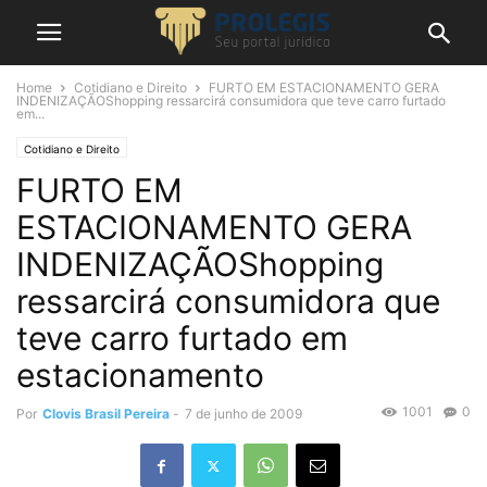
Home
Cotidiano e Direito
FURTO EM ESTACIONAMENTO GERA
INDENIZAÇÃOShopping ressarcirá consumidora que teve carro furtado
em...
Cotidiano e Direito
FURTO EM
ESTACIONAMENTO GERA
INDENIZAÇÃOShopping
ressarcirá consumidora que
teve carro furtado em
estacionamento
1001
0
Por
Clovis Brasil Pereira
-
7 de junho de 2009