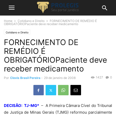
Home
Cotidiano e Direito
FORNECIMENTO DE REMÉDIO É
OBRIGATÓRIOPaciente deve receber medicamento
Cotidiano e Direito
FORNECIMENTO DE
REMÉDIO É
OBRIGATÓRIOPaciente deve
receber medicamento
1427
0
Por
Clovis Brasil Pereira
-
29 de janeiro de 2008
DECISÃO: TJ-MG*
– A Primeira Câmara Cível do Tribunal
de Justiça de Minas Gerais (TJMG) reformou parcialmente