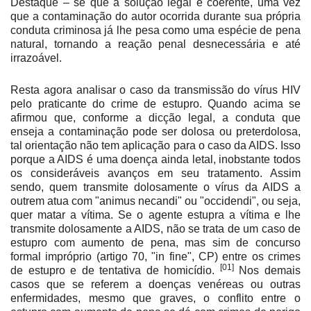
Destaque – se que a solução legal é coerente, uma vez
que a contaminação do autor ocorrida durante sua própria
conduta criminosa já lhe pesa como uma espécie de pena
natural, tornando a reação penal desnecessária e até
irrazoável.
Resta agora analisar o caso da transmissão do vírus HIV
pelo praticante do crime de estupro. Quando acima se
afirmou que, conforme a dicção legal, a conduta que
enseja a contaminação pode ser dolosa ou preterdolosa,
tal orientação não tem aplicação para o caso da AIDS. Isso
porque a AIDS é uma doença ainda letal, inobstante todos
os consideráveis avanços em seu tratamento. Assim
sendo, quem transmite dolosamente o vírus da AIDS a
outrem atua com "animus necandi" ou "occidendi", ou seja,
quer matar a vítima. Se o agente estupra a vítima e lhe
transmite dolosamente a AIDS, não se trata de um caso de
estupro com aumento de pena, mas sim de concurso
formal impróprio (artigo 70, "in fine", CP) entre os crimes
[01]
de estupro e de tentativa de homicídio.
Nos demais
casos que se referem a doenças venéreas ou outras
enfermidades, mesmo que graves, o conflito entre o