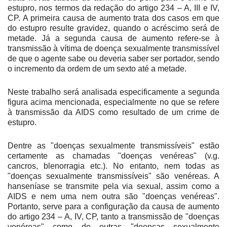
estupro, nos termos da redação do artigo 234 – A, III e IV,
CP. A primeira causa de aumento trata dos casos em que
do estupro resulte gravidez, quando o acréscimo será de
metade. Já a segunda causa de aumento refere-se à
transmissão à vítima de doença sexualmente transmissível
de que o agente sabe ou deveria saber ser portador, sendo
o incremento da ordem de um sexto até a metade.
Neste trabalho será analisada especificamente a segunda
figura acima mencionada, especialmente no que se refere
à transmissão da AIDS como resultado de um crime de
estupro.
Dentre as "doenças sexualmente transmissíveis" estão
certamente as chamadas "doenças venéreas" (v.g.
cancros, blenorragia etc.). No entanto, nem todas as
"doenças sexualmente transmissíveis" são venéreas. A
hanseníase se transmite pela via sexual, assim como a
AIDS e nem uma nem outra são "doenças venéreas".
Portanto, serve para a configuração da causa de aumento
do artigo 234 – A, IV, CP, tanto a transmissão de "doenças
venéreas" como de outras "doenças sexualmente