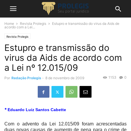
Home
Revista Prolegis
Estupro e transmissão do virus da Aids de
acordo com a Lei...
Revista Prolegis
Estupro e transmissão do
virus da Aids de acordo com
a Lei nº 12.015/09
1153
0
Por
Redação Prolegis
-
8 de novembro de 2009
*
Eduardo Luiz Santos Cabette
Com o advento da Lei 12.015/09 foram acrescentadas
duas novas causas de aumento de pena para o crime de