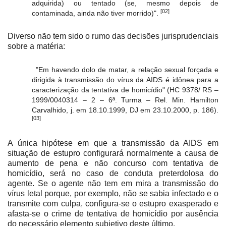
adquirida) ou tentado (se, mesmo depois de
[02]
contaminada, ainda não tiver morrido)".
Diverso não tem sido o rumo das decisões jurisprudenciais
sobre a matéria:
"Em havendo dolo de matar, a relação sexual forçada e
dirigida à transmissão do vírus da AIDS é idônea para a
caracterização da tentativa de homicídio" (HC 9378/ RS –
1999/0040314 – 2 – 6ª. Turma – Rel. Min. Hamilton
Carvalhido, j. em 18.10.1999, DJ em 23.10.2000, p. 186).
[03]
A única hipótese em que a transmissão da AIDS em
situação de estupro configurará normalmente a causa de
aumento de pena e não concurso com tentativa de
homicídio, será no caso de conduta preterdolosa do
agente. Se o agente não tem em mira a transmissão do
vírus letal porque, por exemplo, não se sabia infectado e o
transmite com culpa, configura-se o estupro exasperado e
afasta-se o crime de tentativa de homicídio por ausência
do necessário elemento subjetivo deste último.