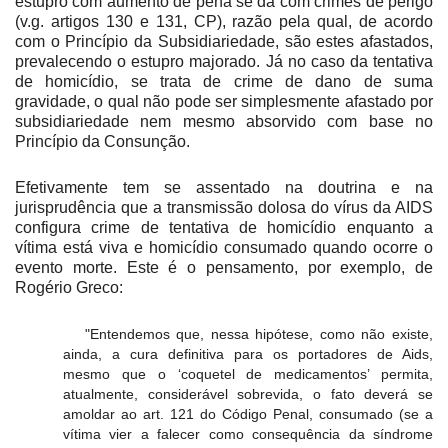
estupro com aumento de pena se dá com crimes de perigo
(v.g. artigos 130 e 131, CP), razão pela qual, de acordo
com o Princípio da Subsidiariedade, são estes afastados,
prevalecendo o estupro majorado. Já no caso da tentativa
de homicídio, se trata de crime de dano de suma
gravidade, o qual não pode ser simplesmente afastado por
subsidiariedade nem mesmo absorvido com base no
Princípio da Consunção.
Efetivamente tem se assentado na doutrina e na
jurisprudência que a transmissão dolosa do vírus da AIDS
configura crime de tentativa de homicídio enquanto a
vítima está viva e homicídio consumado quando ocorre o
evento morte. Este é o pensamento, por exemplo, de
Rogério Greco:
"Entendemos que, nessa hipótese, como não existe,
ainda, a cura definitiva para os portadores de Aids,
mesmo que o ‘coquetel de medicamentos’ permita,
atualmente, considerável sobrevida, o fato deverá se
amoldar ao art. 121 do Código Penal, consumado (se a
vítima vier a falecer como consequência da síndrome