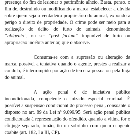
presença do fim de lesionar o patrimônio alheio. Basta, penso, o
fim de, destruindo ou modificando a marca, estabelecer a dúvida
sobre quem seja o verdadeiro proprietário do animal, expondo a
perigo o direito de propriedade. O crime pode ser meio para a
realização do delito de furto de animais, denominado
“abigeato",
ou ser
“post factum”
impunível de furto ou
apropriação indébita anterior, que o absorve.
Consuma-se com a supressão ou alteração da
marca, possível a tentativa quando o agente, prestes a realizar a
conduta, é interrompido por ação de terceira pessoa ou pela fuga
do animal.
A ação penal é de iniciativa pública
incondicionada, competente o juizado especial criminal. É
possível a suspensão condicional do processo penal, consoante o
disposto no art. 89 da Lei nº 9.099/95. Será ação penal pública
condicionada à representação do ofendido, quando a vítima for o
cônjuge separado, irmão, tio ou sobrinho com quem o agente
coabite (art. 182, I a III, CP).