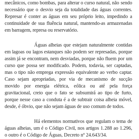
mecânicos, como bombas, para alterar o curso natural, não sendo
necessário que o desvio seja da totalidade das águas correntes.
Represar é conter as águas em seu próprio leito, impedindo a
continuidade de sua fluência natural, mantendo-as armazenadas
em barragem, represa ou reservatório.
Águas alheias que estejam naturalmente contidas
em lagoas ou lagos estanques não podem ser represadas, porque
assim já se encontram, nem desviadas, porque não fluem por um
curso que possa ser modificado. Podem, todavia, ser captadas,
mas o tipo não emprega expressão equivalente ao verbo captar.
Caso sejam apropriadas, por via de mecanismo de sucção
movido por energia elétrica, eólica ou até pela força
gravitacional, creio que o fato se
subsumirá ao tipo de furto,
porque nesse caso a conduta é a de subtrair coisa alheia móvel,
desde, é óbvio, que não sejam águas de uso comum de todos.
Há elementos normativos que regulam o tema de
águas alheias, um é o Código Civil, nos artigos 1.
288
ao
1.296,
o outro é o Código de Águas, Decreto n
º 24.643/34.