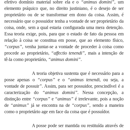
efetivo domínio material sobre ela e o
“animus domini”
, um
elemento psíquico que, no direito justiniano, é o desejo de ser
proprietário ou de se transformar em dono da coisa. Assim, é
necessário que o possuidor tenha a vontade de ser proprietário da
coisa, onde, sem a qual estaria configurada uma mera detenção.
Essa teoria exige, pois, para que o estado de fato da pessoa em
relação à coisa se constitua em posse, que ao elemento físico,
“corpus”
, venha juntar-se a vontade de proceder à coisa como
procede ao proprietário,
“affectio tenendi”
, mais a intenção de
tê-la como proprietário,
“animus domini”
.
A teoria objetiva sustenta que é necessário para a
posse apenas o
“corpus”
e o
“animus tenendi
, ou seja, a
vontade de possuir
”
. Assim, para ser possuidor, prescindível é a
caracterização do
“animus domini”.
Nessa concepção, a
distinção entre
“corpus”
e
“animus”
é irrelevante, pois a noção
de
“animus”
já se encontra na de
“corpus”
, sendo a maneira
como o proprietário age em face da coisa que é possuídor.
A posse pode ser mantida ou restituída através de