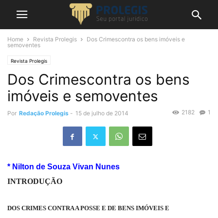
Home
Revista Prolegis
Dos Crimescontra os bens imóveis e
semoventes
Revista Prolegis
Dos Crimescontra os bens
imóveis e semoventes
2182
1
Por
Redação Prolegis
-
15 de julho de 2014
* Nilton de Souza Vivan Nunes
INTRODUÇÃO
DOS CRIMES CONTRA A POSSE E DE BENS IMÓVEIS E