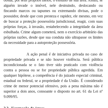
obstar, por seus próprios meios, o esbulho de sua área. Assim, se
alguém invade o imóvel, nele destruindo, deslocando ou
fincando marcos ou tapumes ou extremando divisas, pode o
possuidor, desde que com presteza e rapidez, ele mesmo, em vez
de buscar a proteção possessória jurisdicional, reagir, com suas
próprias forças, à invasão, restabelecendo a integridade da área
esbulhada. Crime algum cometerá, nem o exercício arbitrário das
próprias razões, desde que sua conduta não ultrapasse os limites
da necessidade para a autoproteção possessória.
A ação penal é de iniciativa privada no caso de
propriedade privada e se não houver violência. Será pública
incondicionada se o fato tiver sido praticado com violência
contra a pessoa ou se for propriedade pública agredida. Em
qualquer hipótese, a competência é do juizado especial criminal,
estadual ou federal, se a propriedade é da União. É considerado
crime de menor potencial ofensivo, pois a pena máxima não é
superior a dois anos, consoante o disposto no art. 61 da Lei nº
9.099/95.