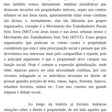
mas também vemos, diariamente, matérias jornalísticas que
destacam invasões em propriedades imóveis, sejam nos centros
urbanos ou nas áreas rurais, aparentemente todas essas condutas
são ilícitas, e, normalmente, elas são lideradas por grupos
organizados, exemplo é o Movimento dos Trabalhadores Rurais
Sem Terra
(M
ST) em área
s rurais
e na
s
área
s urbanas
temo
s
o
Movimento dos Trabalhadores
Sem Teto
(MT
ST)
. Esses grupos
organizados que praticam os crimes contra a propriedade
consideram que esta é uma preocupação social e pensam que nós
deveríamos nos interessar mais pelo compartilhar e repartir, pois
o principal argumento é que a propriedade deve cumprir sua
função social. Hoje é comum a expressão globalização, onde
obter riquezas parece ser uma necessidade contínua, por isso
vivemos indagando se os indivíduos deveriam ter direito de
possuir grandes porções de terra, minas, lagos, florestas, bancos,
rebanhos bovinos, suínos etc. Com isso criamos um grande
impasse e debate social.
Ao longo da história já tivemos inúmeras
situações sobre o direito à propriedade, de um lado aqueles que