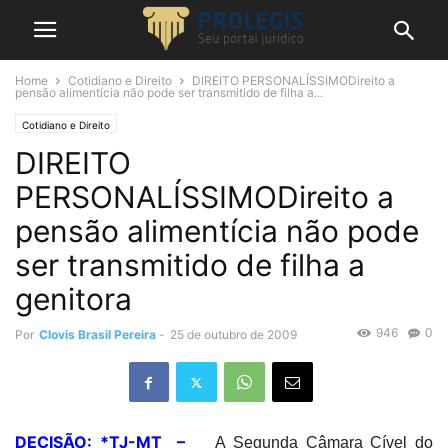
Home
Cotidiano e Direito
DIREITO PERSONALÍSSIMODireito a
pensão alimentícia não pode ser transmitido de filha a...
Cotidiano e Direito
DIREITO
PERSONALÍSSIMODireito a
pensão alimentícia não pode
ser transmitido de filha a
genitora
946
0
Por
Clovis Brasil Pereira
-
25 de outubro de 2009
DECISÃO: *TJ-MT –
A Segunda Câmara Cível do