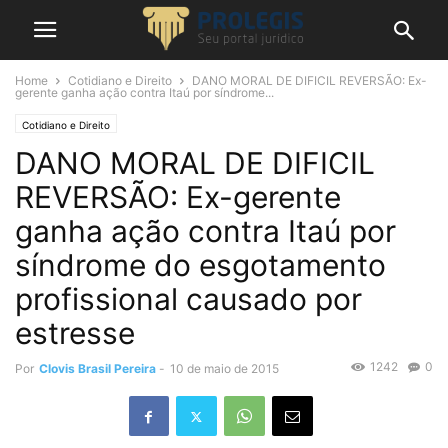
Home
Cotidiano e Direito
DANO MORAL DE DIFICIL REVERSÃO: Ex-
gerente ganha ação contra Itaú por síndrome...
Cotidiano e Direito
DANO MORAL DE DIFICIL
REVERSÃO: Ex-gerente
ganha ação contra Itaú por
síndrome do esgotamento
profissional causado por
estresse
1242
0
Por
Clovis Brasil Pereira
-
10 de maio de 2015