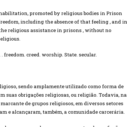
ehabilitation, promoted by religious bodies in Prison
freedom, including the absence of that feeling , and i
the religious assistance in prisons , without no
eligious.
n . freedom. creed. worship. State. secular.
eligioso, sendo amplamente utilizado como forma de
 suas obrigações religiosas, ou religião. Todavia, na
 marcante de grupos religiosos, em diversos setores
ram e alcançaram, também, a comunidade carcerária.