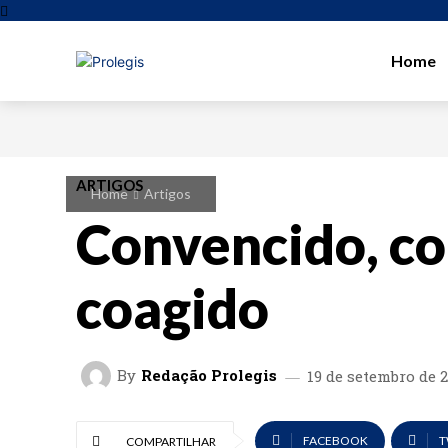
Home
ARTIGOS
Home
Artigos
Convencido, co
coagido
By
Redação Prolegis
19 de setembro de 
FACEBOOK
T
COMPARTILHAR