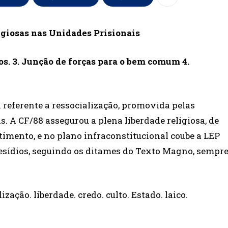
ligiosas nas Unidades Prisionais
vos. 3. Junção de forças para o bem comum 4.
 referente a ressocialização, promovida pelas
. A CF/88 assegurou a plena liberdade religiosa, de
ntimento, e no plano infraconstitucional coube a LEP
resídios, seguindo os ditames do Texto Magno, sempr
lização. liberdade. credo. culto. Estado. laico.