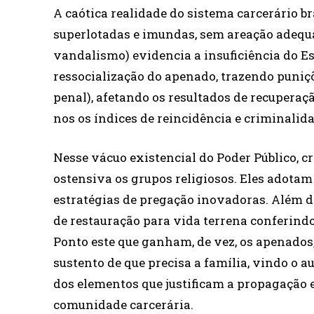
A caótica realidade do sistema carcerário bra
superlotadas e imundas, sem areação adequa
vandalismo) evidencia a insuficiência do E
ressocialização do apenado, trazendo puniçõ
penal), afetando os resultados de recupera
nos os índices de reincidência e criminalida
Nesse vácuo existencial do Poder Público, c
ostensiva os grupos religiosos. Eles adotam 
estratégias de pregação inovadoras. Além 
de restauração para vida terrena conferindo
Ponto este que ganham, de vez, os apenados,
sustento de que precisa a família, vindo o 
dos elementos que justificam a propagação 
comunidade carcerária.