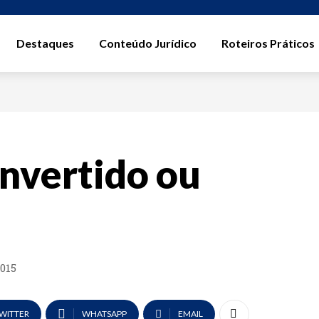
Destaques
Conteúdo Jurídico
Roteiros Práticos
nvertido ou
2015
WITTER
WHATSAPP
EMAIL