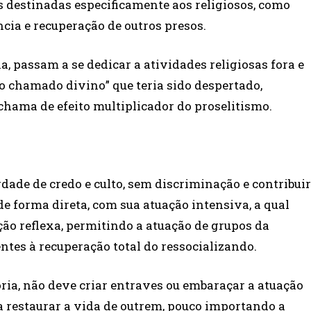
s destinadas especificamente aos religiosos, como
ncia e recuperação de outros presos.
, passam a se dedicar a atividades religiosas fora e
o chamado divino” que teria sido despertado,
 chama de efeito multiplicador do proselitismo.
erdade de credo e culto, sem discriminação e contribuir
 de forma direta, com sua atuação intensiva, a qual
ção reflexa, permitindo a atuação de grupos da
ntes à recuperação total do ressocializando.
ória, não deve criar entraves ou embaraçar a atuação
 restaurar a vida de outrem, pouco importando a