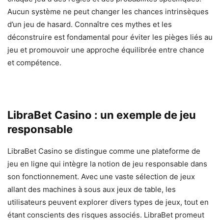
Aucun système ne peut changer les chances intrinsèques
d’un jeu de hasard. Connaître ces mythes et les
déconstruire est fondamental pour éviter les pièges liés au
jeu et promouvoir une approche équilibrée entre chance
et compétence.
LibraBet Casino : un exemple de jeu
responsable
LibraBet Casino se distingue comme une plateforme de
jeu en ligne qui intègre la notion de jeu responsable dans
son fonctionnement. Avec une vaste sélection de jeux
allant des machines à sous aux jeux de table, les
utilisateurs peuvent explorer divers types de jeux, tout en
étant conscients des risques associés. LibraBet promeut