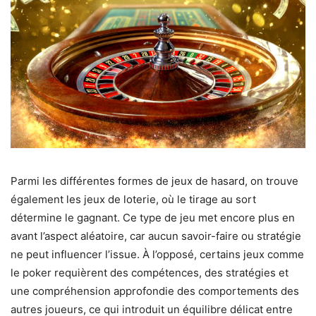
Parmi les différentes formes de jeux de hasard, on trouve
également les jeux de loterie, où le tirage au sort
détermine le gagnant. Ce type de jeu met encore plus en
avant l’aspect aléatoire, car aucun savoir-faire ou stratégie
ne peut influencer l’issue. À l’opposé, certains jeux comme
le poker requièrent des compétences, des stratégies et
une compréhension approfondie des comportements des
autres joueurs, ce qui introduit un équilibre délicat entre