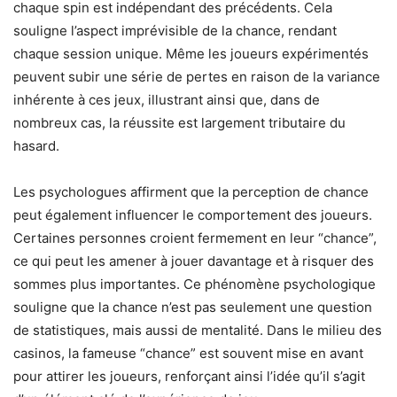
chaque spin est indépendant des précédents. Cela
souligne l’aspect imprévisible de la chance, rendant
chaque session unique. Même les joueurs expérimentés
peuvent subir une série de pertes en raison de la variance
inhérente à ces jeux, illustrant ainsi que, dans de
nombreux cas, la réussite est largement tributaire du
hasard.
Les psychologues affirment que la perception de chance
peut également influencer le comportement des joueurs.
Certaines personnes croient fermement en leur “chance”,
ce qui peut les amener à jouer davantage et à risquer des
sommes plus importantes. Ce phénomène psychologique
souligne que la chance n’est pas seulement une question
de statistiques, mais aussi de mentalité. Dans le milieu des
casinos, la fameuse “chance” est souvent mise en avant
pour attirer les joueurs, renforçant ainsi l’idée qu’il s’agit