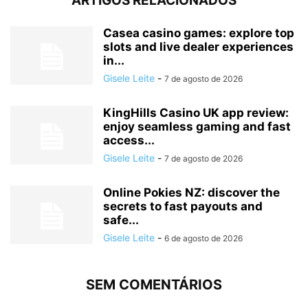
ARTIGOS RELACIONADOS
Casea casino games: explore top
slots and live dealer experiences
in...
Gisele Leite
-
7 de agosto de 2026
KingHills Casino UK app review:
enjoy seamless gaming and fast
access...
Gisele Leite
-
7 de agosto de 2026
Online Pokies NZ: discover the
secrets to fast payouts and
safe...
Gisele Leite
-
6 de agosto de 2026
SEM COMENTÁRIOS