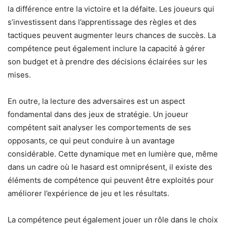
la différence entre la victoire et la défaite. Les joueurs qui
s’investissent dans l’apprentissage des règles et des
tactiques peuvent augmenter leurs chances de succès. La
compétence peut également inclure la capacité à gérer
son budget et à prendre des décisions éclairées sur les
mises.
En outre, la lecture des adversaires est un aspect
fondamental dans des jeux de stratégie. Un joueur
compétent sait analyser les comportements de ses
opposants, ce qui peut conduire à un avantage
considérable. Cette dynamique met en lumière que, même
dans un cadre où le hasard est omniprésent, il existe des
éléments de compétence qui peuvent être exploités pour
améliorer l’expérience de jeu et les résultats.
La compétence peut également jouer un rôle dans le choix