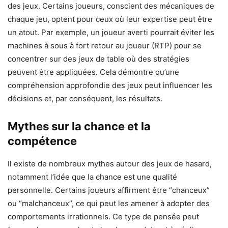
des jeux. Certains joueurs, conscient des mécaniques de
chaque jeu, optent pour ceux où leur expertise peut être
un atout. Par exemple, un joueur averti pourrait éviter les
machines à sous à fort retour au joueur (RTP) pour se
concentrer sur des jeux de table où des stratégies
peuvent être appliquées. Cela démontre qu’une
compréhension approfondie des jeux peut influencer les
décisions et, par conséquent, les résultats.
Mythes sur la chance et la
compétence
Il existe de nombreux mythes autour des jeux de hasard,
notamment l’idée que la chance est une qualité
personnelle. Certains joueurs affirment être “chanceux”
ou “malchanceux”, ce qui peut les amener à adopter des
comportements irrationnels. Ce type de pensée peut