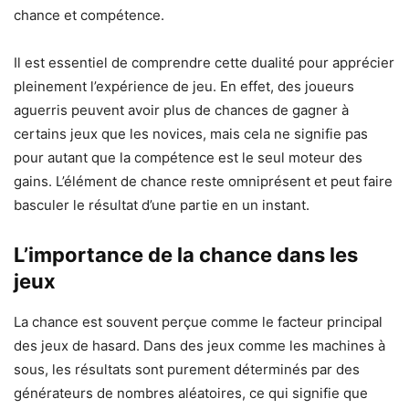
chance et compétence.
Il est essentiel de comprendre cette dualité pour apprécier
pleinement l’expérience de jeu. En effet, des joueurs
aguerris peuvent avoir plus de chances de gagner à
certains jeux que les novices, mais cela ne signifie pas
pour autant que la compétence est le seul moteur des
gains. L’élément de chance reste omniprésent et peut faire
basculer le résultat d’une partie en un instant.
L’importance de la chance dans les
jeux
La chance est souvent perçue comme le facteur principal
des jeux de hasard. Dans des jeux comme les machines à
sous, les résultats sont purement déterminés par des
générateurs de nombres aléatoires, ce qui signifie que