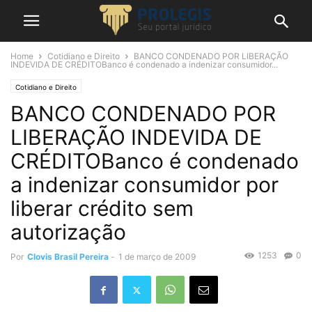
Home
Cotidiano e Direito
BANCO CONDENADO POR LIBERAÇÃO
INDEVIDA DE CRÉDITOBanco é condenado a indenizar consumidor...
Cotidiano e Direito
BANCO CONDENADO POR
LIBERAÇÃO INDEVIDA DE
CRÉDITOBanco é condenado
a indenizar consumidor por
liberar crédito sem
autorização
1253
0
Por
Clovis Brasil Pereira
-
1 de março de 2009