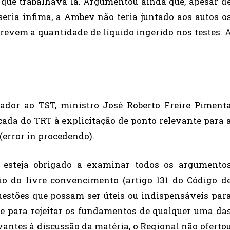
 que trabalhava lá. Argumentou ainda que, apesar d
seria ínfima, a Ambev não teria juntado aos autos o
crevem a quantidade de líquido ingerido nos testes. 
hador ao TST, ministro José Roberto Freire Piment
ficada do TRT à explicitação de ponto relevante para 
(error in procedendo).
o esteja obrigado a examinar todos os argumento
io do livre convencimento (artigo 131 do Código d
uestões que possam ser úteis ou indispensáveis par
o e para rejeitar os fundamentos de qualquer uma da
evantes à discussão da matéria, o Regional não oferto