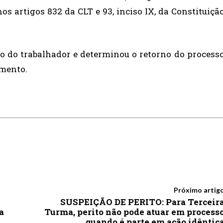
os artigos 832 da CLT e 93, inciso IX, da Constituiçã
o do trabalhador e determinou o retorno do process
amento.
Próximo artig
SUSPEIÇÃO DE PERITO: Para Terceir
a
Turma, perito não pode atuar em process
quando é parte em ação idêntic