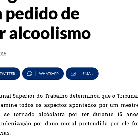
 pedido de
r alcoolismo
015
TWITTER
WHATSAPP
EMAIL
unal Superior do Trabalho determinou que o Tribuna
examine todos os aspectos apontados por um mestr
r se tornado alcóolatra por ter durante 15 ano
indenização por dano moral pretendida por ele fo
cias.