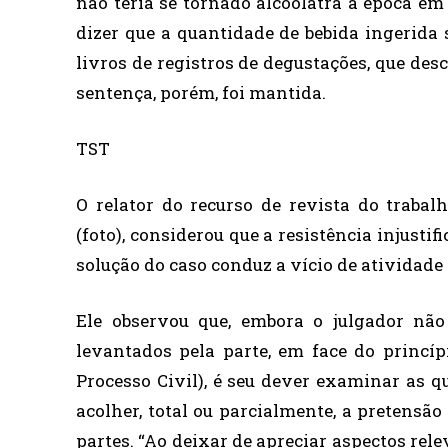
não teria se tornado alcóolatra à época em
dizer que a quantidade de bebida ingerida 
livros de registros de degustações, que des
sentença, porém, foi mantida.
TST
O relator do recurso de revista do trabal
(foto), considerou que a resistência injusti
solução do caso conduz a vício de atividade 
Ele observou que, embora o julgador nã
levantados pela parte, em face do princíp
Processo Civil), é seu dever examinar as q
acolher, total ou parcialmente, a pretensã
partes. “Ao deixar de apreciar aspectos rel