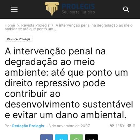
Home
Revista Prolegis
A intervenção penal na degradação ao meio
ambiente: até que ponto um...
Revista Prolegis
A intervenção penal na
degradação ao meio
ambiente: até que ponto um
direito repressivo pode
contribuir ao
desenvolvimento sustentável
e evitar um dano ambiental.
1489
0
Por
Redação Prolegis
-
8 de novembro de 2007