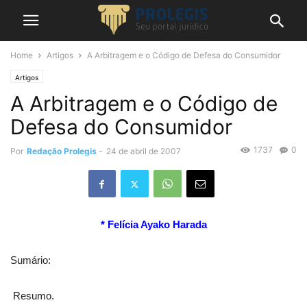
Home
Artigos
A Arbitragem e o Código de Defesa do Consumidor
Artigos
A Arbitragem e o Código de
Defesa do Consumidor
1737
0
Por
Redação Prolegis
-
24 de abril de 2007
* Felícia Ayako Harada
Sumário:
Resumo.