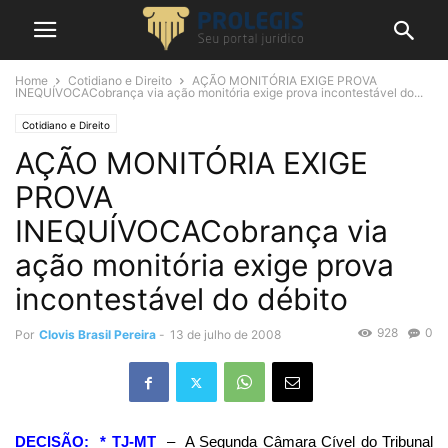
Home
Cotidiano e Direito
AÇÃO MONITÓRIA EXIGE PROVA
INEQUÍVOCACobrança via ação monitória exige prova incontestável do...
Cotidiano e Direito
AÇÃO MONITÓRIA EXIGE
PROVA
INEQUÍVOCACobrança via
ação monitória exige prova
incontestável do débito
928
0
Por
Clovis Brasil Pereira
-
13 de julho de 2008
DECISÃO: * TJ-MT
–
A Segunda Câmara Cível do Tribunal