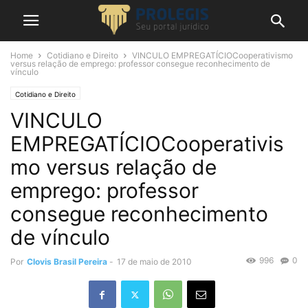
Home
Cotidiano e Direito
VINCULO EMPREGATÍCIOCooperativismo
versus relação de emprego: professor consegue reconhecimento de
vínculo
Cotidiano e Direito
VINCULO
EMPREGATÍCIOCooperativis
mo versus relação de
emprego: professor
consegue reconhecimento
de vínculo
996
0
Por
Clovis Brasil Pereira
-
17 de maio de 2010