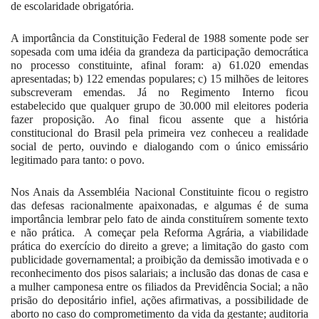
de escolaridade obrigatória.
A importância da Constituição Federal de 1988 somente pode ser
sopesada com uma idéia da grandeza da participação democrática
no processo constituinte, afinal foram: a) 61.020 emendas
apresentadas; b) 122 emendas populares; c) 15 milhões de leitores
subscreveram emendas. Já no Regimento Interno ficou
estabelecido que qualquer grupo de 30.000 mil eleitores poderia
fazer proposição. Ao final ficou assente que a história
constitucional do Brasil pela primeira vez conheceu a realidade
social de perto, ouvindo e dialogando com o único emissário
legitimado para tanto: o povo.
Nos Anais da Assembléia Nacional Constituinte ficou o registro
das defesas racionalmente apaixonadas, e algumas é de suma
importância lembrar pelo fato de ainda constituírem somente texto
e não prática.
A começar pela Reforma Agrária, a viabilidade
prática do exercício do direito a greve; a limitação do gasto com
publicidade governamental; a proibição da demissão imotivada e o
reconhecimento dos pisos salariais; a inclusão das donas de casa e
a mulher camponesa entre os filiados da Previdência Social; a não
prisão do depositário infiel, ações afirmativas, a possibilidade de
aborto no caso do comprometimento da vida da gestante; auditoria