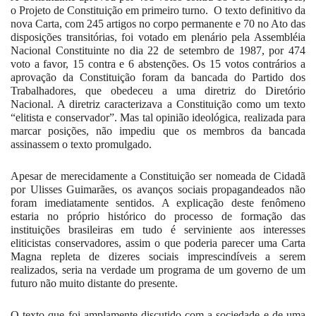
o Projeto de Constituição em primeiro turno.
O texto definitivo da
nova Carta, com 245 artigos no corpo permanente e 70 no Ato das
disposições transitórias, foi votado em plenário pela Assembléia
Nacional Constituinte no dia 22 de setembro de 1987, por 474
voto a favor, 15 contra e 6 abstenções. Os 15 votos contrários a
aprovação da Constituição foram da bancada do Partido dos
Trabalhadores, que obedeceu a uma diretriz do Diretório
Nacional. A diretriz caracterizava a Constituição como um texto
“elitista e conservador”. Mas tal opinião ideológica, realizada para
marcar posições, não impediu que os membros da bancada
assinassem o texto promulgado.
Apesar de merecidamente a Constituição ser nomeada de Cidadã
por Ulisses Guimarães, os avanços sociais propagandeados não
foram imediatamente sentidos. A explicação deste fenômeno
estaria no próprio histórico do processo de formação das
instituições brasileiras em tudo é serviniente aos interesses
eliticistas conservadores, assim o que poderia parecer uma Carta
Magna repleta de dizeres sociais imprescindíveis a serem
realizados, seria na verdade um programa de um governo de um
futuro não muito distante do presente.
O texto que foi amplamente discutido com a sociedade e de uma