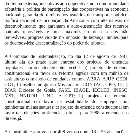
da divina externa; incentivos ao cooperativismo, como imunidade
tributária e política de participação das cooperativas na economia
nacional; garantia de direitos aos usuários de transporte público;
política racional de ocupação da Amazônia com alternativas de
desenvolvimento que garantam a auto-sustentação dos recursos
naturais renováveis e uma maximização de uso dos não
renováveis; progressividade no imposto de herança; limites para
os decretos-leis; descentralização do poder de tributar.
A Comissão de Sistematização, no dia 12 de agosto de 1987,
último dia do prazo para entrega dos projetos de emendas
populares, surpreendentemente recebe: a) projeto de emenda
constitucional em favor da reforma agrária com um milhão de
assinaturas com apoio de entidades como a ABRA, AJUP, CEDI,
CGT, Conselho Indiginista Missionário, CONTAG, CPO, CUT,
DIAP, Diocese de Goiás, FASE, IBAGE, IECLEB, INESC,
MST, NNDDH, UNE, e CPT; b) projeto de emenda
constitucional em favor da estabilidade do emprego com
quinhentas mil assinaturas; c) projeto de emenda constitucional em
favor das eleições presidenciais diretas para
1988, a
emenda das
diretas já.
A Constituinte aprovou por 408 votos contra 18 e 55 abstenções,