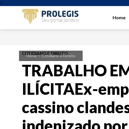
Home
COTIDIANO E DIREITO
Home
Cotidiano e Direito
TRABALHO EM
ILÍCITAEx-emp
cassino clandes
indenizado po