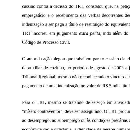
cassino contra a decisão do TRT, constatou que, na petiç
empregatício e o recebimento das verbas decorrentes de
indenização a ser paga a título de restituição do equivalen
TRT incorreu em julgamento
extra petita,
indo além do 
Código de Processo Civil
.
O autor da ação alegou que trabalhou para o cassino clan
de auxiliar de cozinha, no período de agosto de
2003 a
j
Tribunal Regional, mesmo não reconhecendo o vínculo empr
pagamento de uma indenização no valor de R$ 5 mil a título
Para o TRT, mesmo se tratando de serviço em atividade "r
"mísero contraventor", deve ser assegurado. O TRT procurou
ao desemprego, ao subemprego ou às condições precárias d
econômica são a cidadania, a dignidade da pessoa humana, a