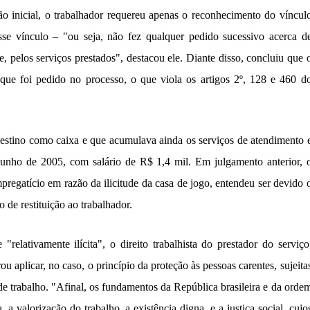
ão inicial, o trabalhador requereu apenas o reconhecimento do víncul
sse vínculo – "ou seja, não fez qualquer pedido sucessivo acerca d
te, pelos serviços prestados", destacou ele. Diante disso, concluiu que 
que foi pedido no processo, o que viola os artigos 2º, 128 e 460 d
destino como caixa e que acumulava ainda os serviços de atendimento 
unho de 2005, com salário de R$ 1,4 mil. Em julgamento anterior, 
egatício em razão da ilicitude da casa de jogo, entendeu ser devido 
 de restituição ao trabalhador.
elativamente ilícita", o direito trabalhista do prestador do serviço
 aplicar, no caso, o princípio da proteção às pessoas carentes, sujeita
e trabalho. "Afinal, os fundamentos da República brasileira e da orde
 valorização do trabalho, a existência digna, e a justiça social, cujo