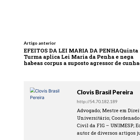
Artigo anterior
EFEITOS DA LEI MARIA DA PENHAQuinta
Turma aplica Lei Maria da Penha e nega
habeas corpus a suposto agressor de cunh
Clovis Brasil Pereira
http://54.70.182.189
Advogado; Mestre em Direit
Universitário; Coordenado
Civil da FIG – UNIMESP; Ed
autor de diversos artigos ju