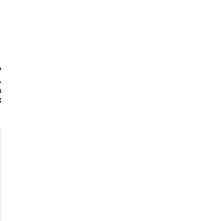
o
A
a
z