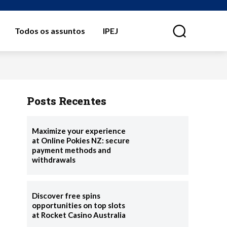
Todos os assuntos
IPEJ
⠀
Posts Recentes
Maximize your experience
at Online Pokies NZ: secure
payment methods and
withdrawals
Discover free spins
opportunities on top slots
at Rocket Casino Australia