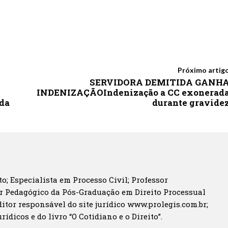
Próximo artig
SERVIDORA DEMITIDA GANH
INDENIZAÇÃOIndenização a CC exonerad
ada
durante gravide
o; Especialista em Processo Civil; Professor
r Pedagógico da Pós-Graduação em Direito Processual
itor responsável do site jurídico www.prolegis.com.br;
rídicos e do livro “O Cotidiano e o Direito”.