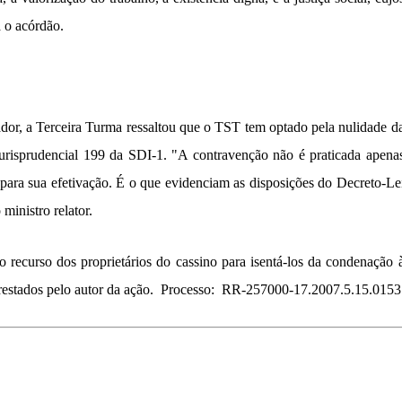
a o acórdão.
or, a Terceira Turma ressaltou que o TST tem optado pela nulidade d
urisprudencial 199
da SDI-1. "A contravenção não é praticada apena
para sua efetivação. É o que evidenciam as disposições do
Decreto-Le
ministro relator.
o recurso dos proprietários do cassino para isentá-los da condenação 
prestados pelo autor da ação.
Processo:
RR-257000-17.2007.5.15.0153