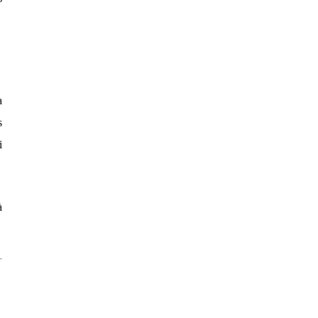
a
s
i
à