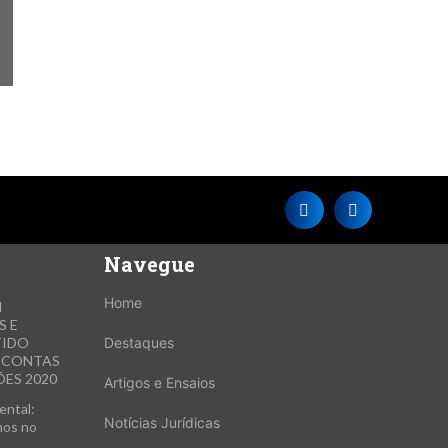
Navegue
Home
M
S E
TIDO
Destaques
E CONTAS
ES 2020
Artigos e Ensaios
ental:
Notícias Jurídicas
hos no