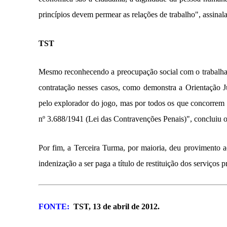
princípios devem permear as relações de trabalho", assinal
TST
Mesmo reconhecendo a preocupação social com o trabalhad
contratação nesses casos, como demonstra a
Orientação J
pelo explorador do jogo, mas por todos os que concorrem 
nº 3.688/1941
(Lei das Contravenções Penais)", concluiu o 
Por fim, a Terceira Turma, por maioria, deu provimento a
indenização a ser paga a título de restituição dos serviços 
FONTE:
TST, 13 de abril de 2012.