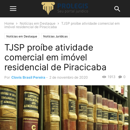
Home
Notícias em Destaque
TJSP proíbe atividade comercial em
imóvel residencial de Piracicaba
Notícias em Destaque
Notícias Jurídicas
TJSP proíbe atividade
comercial em imóvel
residencial de Piracicaba
1913
0
Por
Clovis Brasil Pereira
-
2 de novembro de 2020