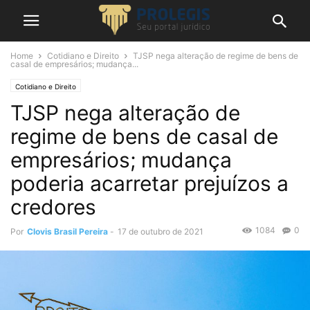
Home
Cotidiano e Direito
TJSP nega alteração de regime de bens de
casal de empresários; mudança...
Cotidiano e Direito
TJSP nega alteração de
regime de bens de casal de
empresários; mudança
poderia acarretar prejuízos a
credores
1084
0
Por
Clovis Brasil Pereira
-
17 de outubro de 2021