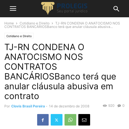
Home
Cotidiano e Direito
TJ-RN CONDENA O ANATOCISMO NOS
CONTRATOS BANCÁRIOSBanco terá que anular cláusula abusiva...
Cotidiano e Direito
TJ-RN CONDENA O
ANATOCISMO NOS
CONTRATOS
BANCÁRIOSBanco terá que
anular cláusula abusiva em
contrato
920
0
Por
Clovis Brasil Pereira
-
14 de dezembro de 2008