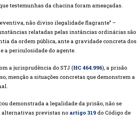
 que testemunhas da chacina foram ameaçadas.
eventiva, não diviso ilegalidade flagrante” –
unstâncias relatadas pelas instâncias ordinárias são
rantia da ordem pública, ante a gravidade concreta dos
e a periculosidade do agente.
om a jurisprudência do STJ (
HC 464.996
), a prisão
esso, menção a situações concretas que demonstrem a
al.
icou demonstrada a legalidade da prisão, não se
s alternativas previstas no
artig​​o 319
do Código de