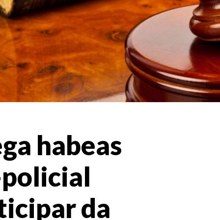
ega habeas
policial
ticipar da