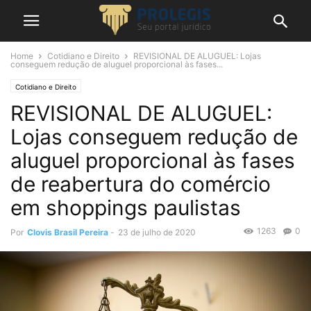
Home
Cotidiano e Direito
REVISIONAL DE ALUGUEL: Lojas
conseguem redução de aluguel proporcional às fases...
Cotidiano e Direito
REVISIONAL DE ALUGUEL:
Lojas conseguem redução de
aluguel proporcional às fases
de reabertura do comércio
em shoppings paulistas
1263
0
Por
Clovis Brasil Pereira
-
23 de julho de 2020