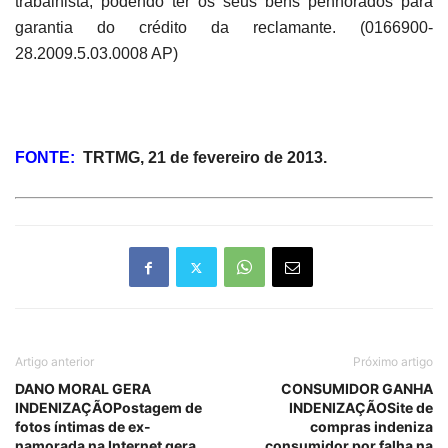
trabalhista, podendo ter os seus bens penhorados para
garantia do crédito da reclamante.
(
0166900-
28.2009.5.03.0008 AP)
FONTE:
TRTMG, 21 de fevereiro de 2013.
Artigo anterior
Próximo artigo
DANO MORAL GERA
CONSUMIDOR GANHA
INDENIZAÇÃOPostagem de
INDENIZAÇÃOSite de
fotos íntimas de ex-
compras indeniza
namorada na Internet gera
consumidor por falha na