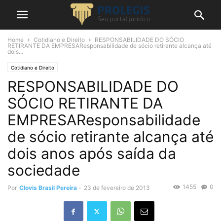
Home
Cotidiano e Direito
RESPONSABILIDADE DO SÓCIO
RETIRANTE DA EMPRESAResponsabilidade de sócio retirante alcança até
dois...
Cotidiano e Direito
RESPONSABILIDADE DO
SÓCIO RETIRANTE DA
EMPRESAResponsabilidade
de sócio retirante alcança até
dois anos após saída da
sociedade
1455
0
Por
Clovis Brasil Pereira
-
23 de fevereiro de 2013