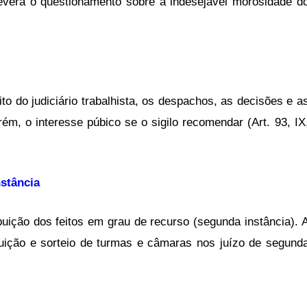
ssevera o questionamento sobre a indesejável morosidade d
to do judiciário trabalhista, os despachos, as decisões e a
ém, o interesse púbico se o sigilo recomendar (Art. 93, IX
nstância
ibuição dos feitos em grau de recurso (segunda instância). 
buição e sorteio de turmas e câmaras nos juízo de segund