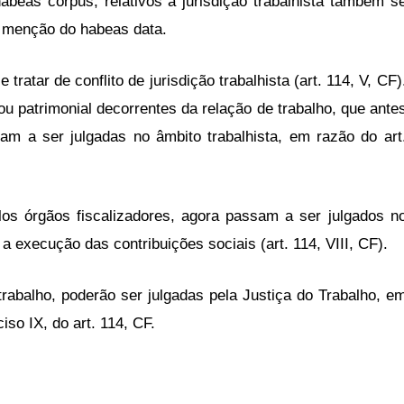
eas corpus, relativos à jurisdição trabalhista também s
a menção do habeas data.
ratar de conflito de jurisdição trabalhista (art. 114, V, CF)
ou patrimonial decorrentes da relação de trabalho, que ante
m a ser julgadas no âmbito trabalhista, em razão do art
os órgãos fiscalizadores, agora passam a ser julgados n
 a execução das contribuições sociais (art. 114, VIII, CF).
trabalho, poderão ser julgadas pela Justiça do Trabalho, e
ciso IX, do art. 114, CF.