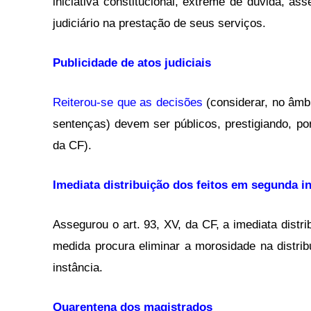
iniciativa constitucional, extreme de dúvida, a
judiciário na prestação de seus serviços.
Publicidade de atos judiciais
Reiterou-se que as decisões
(considerar, no âmbi
sentenças) devem ser públicos, prestigiando, por
da CF).
Imediata distribuição dos feitos em segunda i
Assegurou o art. 93, XV, da CF, a imediata distr
medida procura eliminar a morosidade na distri
instância.
Quarentena dos magistrados