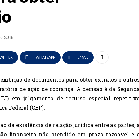
io
de 2015
WITTER
WHATSAPP
EMAIL
e exibição de documentos para obter extratos e outro
tória de ação de cobrança. A decisão é da Segund
STJ) em julgamento de recurso especial repetitiv
ca Federal (CEF).
o da existência de relação jurídica entre as partes, 
ção financeira não atendido em prazo razoável e 