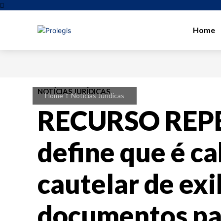
Home
NOTÍCIAS JURÍDICAS
Home
Notícias Jurídicas
RECURSO REPE
define que é ca
cautelar de exi
documentos pa