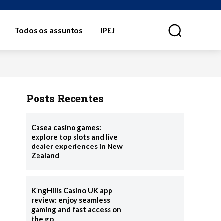
Todos os assuntos
IPEJ
⠀
Posts Recentes
Casea casino games:
explore top slots and live
dealer experiences in New
Zealand
KingHills Casino UK app
review: enjoy seamless
gaming and fast access on
the go