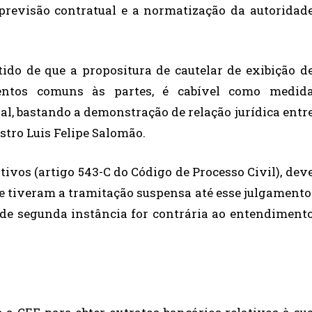
revisão contratual e a normatização da autoridad
tido de que a propositura de cautelar de exibição d
ntos comuns às partes, é cabível como medid
pal, bastando a demonstração de relação jurídica entr
istro Luis Felipe Salomão.
itivos (artigo 543-C do Código de Processo Civil), dev
ue tiveram a tramitação suspensa até esse julgamento
 de segunda instância for contrária ao entendiment