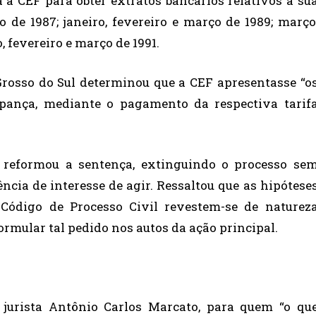
a a CEF para obter extratos bancários relativos à su
de 1987; janeiro, fevereiro e março de 1989; março
, fevereiro e março de 1991.
Grosso do Sul determinou que a CEF apresentasse “o
upança, mediante o pagamento da respectiva tarif
o reformou a sentença, extinguindo o processo se
ncia de interesse de agir. Ressaltou que as hipótese
Código de Processo Civil revestem-se de naturez
formular tal pedido nos autos da ação principal.
 jurista Antônio Carlos Marcato, para quem “o qu