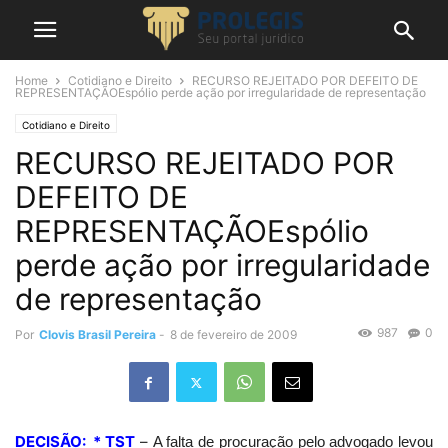
Home
Cotidiano e Direito
RECURSO REJEITADO POR DEFEITO DE
REPRESENTAÇÃOEspólio perde ação por irregularidade de representação
Cotidiano e Direito
RECURSO REJEITADO POR
DEFEITO DE
REPRESENTAÇÃOEspólio
perde ação por irregularidade
de representação
987
0
Por
Clovis Brasil Pereira
-
8 de fevereiro de 2009
DECISÃO: * TST
–
A falta de procuração pelo advogado levou