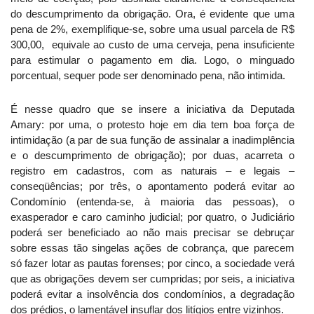
do descumprimento da obrigação. Ora, é evidente que uma
pena de 2%, exemplifique-se, sobre uma usual parcela de R$
300,00,
equivale ao custo de uma cerveja, pena insuficiente
para estimular o pagamento
em dia. Logo
, o minguado
porcentual, sequer pode ser denominado pena, não intimida.
É nesse quadro que se insere a iniciativa da Deputada
Amary: por uma, o protesto hoje em dia tem boa força de
intimidação (a par de sua função de assinalar a inadimplência
e o descumprimento de obrigação); por duas, acarreta o
registro em cadastros, com as naturais – e legais –
conseqüências; por três, o apontamento poderá evitar ao
Condomínio (entenda-se, à maioria das pessoas), o
exasperador e caro caminho judicial; por quatro, o Judiciário
poderá ser beneficiado ao não mais precisar se debruçar
sobre essas tão singelas ações de cobrança, que parecem
só fazer lotar as pautas forenses; por cinco, a sociedade verá
que as obrigações devem ser cumpridas; por seis, a iniciativa
poderá evitar a insolvência dos condomínios, a degradação
dos prédios, o lamentável insuflar dos litígios entre vizinhos.