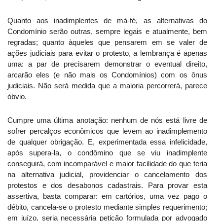
Quanto aos inadimplentes de má-fé, as alternativas do
Condomínio serão outras, sempre legais e atualmente, bem
regradas; quanto àqueles que pensarem em se valer de
ações judiciais para evitar o protesto, a lembrança é apenas
uma: a par de precisarem demonstrar o eventual direito,
arcarão eles (e não mais os Condomínios) com os ônus
judiciais. Não será medida que a maioria percorrerá, parece
óbvio.
Cumpre uma última anotação: nenhum de nós está livre de
sofrer percalços econômicos que levem ao inadimplemento
de qualquer obrigação. E, experimentada essa infelicidade,
após supera-la, o condômino que se viu inadimplente
conseguirá, com incomparável e maior facilidade do que teria
na alternativa judicial, providenciar o cancelamento dos
protestos e dos desabonos cadastrais. Para provar esta
assertiva, basta comparar: em cartórios, uma vez pago o
débito, cancela-se o protesto mediante simples requerimento;
em juízo, seria necessária petição formulada por advogado