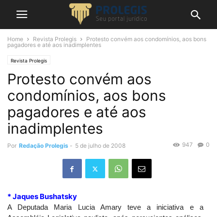
Home
Revista Prolegis
Protesto convém aos condomínios, aos bons
pagadores e até aos inadimplentes
Revista Prolegis
Protesto convém aos
condomínios, aos bons
pagadores e até aos
inadimplentes
947
0
Por
Redação Prolegis
-
5 de julho de 2008
* Jaques Bushatsky
A Deputada Maria Lucia Amary teve a iniciativa e a