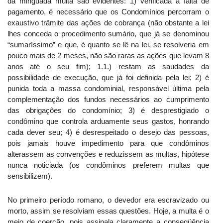
da minguada multa são evidentes: 1) verificada a falta de
pagamento, é necessário que os Condomínios percorram o
exaustivo trâmite das ações de cobrança (não obstante a lei
lhes conceda o procedimento sumário, que já se denominou
“sumaríssimo” e que, é quanto se lê na lei, se resolveria em
pouco mais de 2 meses, não são raras as ações que levam 8
anos até o seu fim); 1.1.) restam as saudades da
possibilidade de execução, que já foi definida pela lei; 2) é
punida toda a massa condominial, responsável última pela
complementação dos fundos necessários ao cumprimento
das obrigações do condomínio; 3) é desprestigiado o
condômino que controla arduamente seus gastos, honrando
cada dever seu; 4) é desrespeitado o desejo das pessoas,
pois jamais houve impedimento para
que condôminos
alterassem as convenções e reduzissem as multas, hipótese
nunca noticiada (os condôminos preferem multas que
sensibilizem).
No primeiro período romano, o devedor era escravizado ou
morto, assim se resolviam essas questões. Hoje, a multa é o
meio de coerção, pois assinala claramente a conseqüência