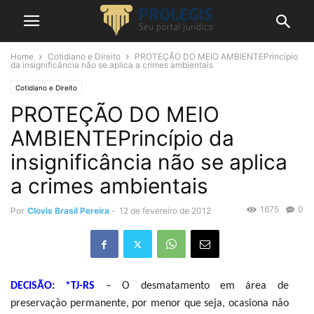
Home
Cotidiano e Direito
PROTEÇÃO DO MEIO AMBIENTEPrincípio
da insignificância não se aplica a crimes ambientais
Cotidiano e Direito
PROTEÇÃO DO MEIO
AMBIENTEPrincípio da
insignificância não se aplica
a crimes ambientais
1675
0
Por
Clovis Brasil Pereira
-
12 de fevereiro de 2012
DECISÃO: *TJ-RS
– O desmatamento em área de
preservação permanente, por menor que seja, ocasiona não