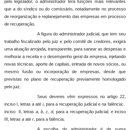
pelo legislador, o administrador terá funções mais relevantes
que a do síndico ou do comissário, notadamente no processo
de reorganização e replanejamento das empresas em processo
de recuperação.
A figura do administrador judicial, que tem seu
trabalho fiscalizado pelo juiz e pelo comitê de credores, exigirá
uma atuação arrojada, transparente, para sanear as despesas e
melhorar a receita e o desempenho geral da empresa, injetando
novas técnicas, aporte de capitais, entrada de novos sócios, ou
mesmo fusão ou incorporação de empresas, desde que
previstas no plano de recuperação previamente homologado
pelo juiz.
Seus deveres vêm expressos no artigo 22,
inciso I, letras
a
até
i
, para a recuperação judicial e na falência;
inciso II, letras
a
,
b
,
c
,
d
, para a recuperação judicial; e inciso
III, letras
a
até
r
, para a falência.
A escolha do administrador é de suma