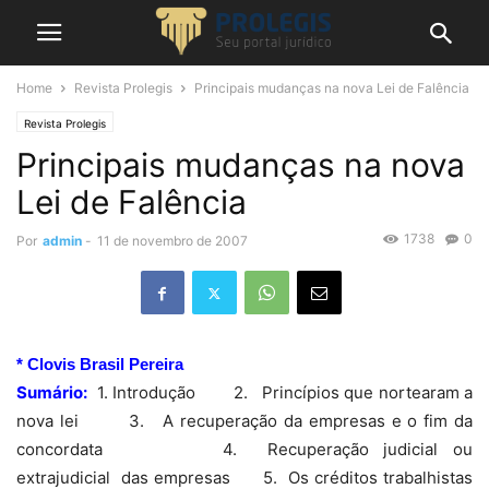
Home
Revista Prolegis
Principais mudanças na nova Lei de Falência
Revista Prolegis
Principais mudanças na nova
Lei de Falência
1738
0
Por
admin
-
11 de novembro de 2007
* Clovis Brasil Pereira
Sumário:
1. Introdução 2. Princípios que nortearam a
nova lei 3. A recuperação da empresas e o fim da
concordata 4. Recuperação judicial ou
extrajudicial das empresas 5. Os créditos trabalhistas