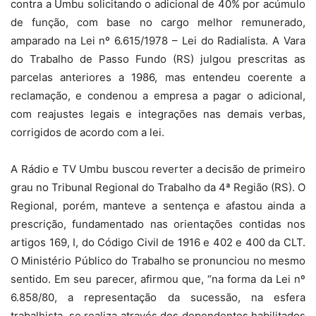
contra a Umbu solicitando o adicional de 40% por acúmulo
de função, com base no cargo melhor remunerado,
amparado na Lei nº 6.615/1978 – Lei do Radialista. A Vara
do Trabalho de Passo Fundo (RS) julgou prescritas as
parcelas anteriores a 1986, mas entendeu coerente a
reclamação, e condenou a empresa a pagar o adicional,
com reajustes legais e integrações nas demais verbas,
corrigidos de acordo com a lei.
A Rádio e TV Umbu buscou reverter a decisão de primeiro
grau no Tribunal Regional do Trabalho da 4ª Região (RS). O
Regional, porém, manteve a sentença e afastou ainda a
prescrição, fundamentado nas orientações contidas nos
artigos 169, I, do Código Civil de 1916 e 402 e 400 da CLT.
O Ministério Público do Trabalho se pronunciou no mesmo
sentido. Em seu parecer, afirmou que, “na forma da Lei nº
6.858/80, a representação da sucessão, na esfera
trabalhista, se realiza através dos dependentes habilitados