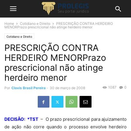
Home
Cotidiano e Direito
PRESCRIÇÃO CONTRA HERDEIRO
MENORPrazo prescricional não atinge herdeiro menor
Cotidiano e Direito
PRESCRIÇÃO CONTRA
HERDEIRO MENORPrazo
prescricional não atinge
herdeiro menor
1087
0
Por
Clovis Brasil Pereira
-
30 de março de 2008
DECISÃO: *TST
– O prazo prescricional para ajuizamento
de ação não corre quando o processo envolve herdeiro