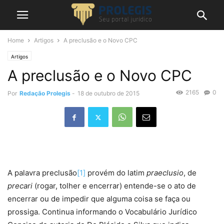
Home
Artigos
A preclusão e o Novo CPC
Artigos
A preclusão e o Novo CPC
2165
0
Por
Redação Prolegis
-
18 de outubro de 2015
A palavra preclusão
[1]
provém do latim
praeclusio
, de
precari
(rogar, tolher e encerrar) entende-se o ato de
encerrar ou de impedir que alguma coisa se faça ou
prossiga. Continua informando o Vocabulário Jurídico