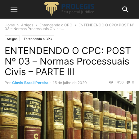
Home
Artigos
Entendendo o CPC
ENTENDENDO O CPC: POST Nº
03 – Normas Processuais Civis –...
Artigos
Entendendo o CPC
ENTENDENDO O CPC: POST
Nº 03 – Normas Processuais
Civis – PARTE III
1456
0
Por
Clovis Brasil Pereira
-
15 de julho de 2020