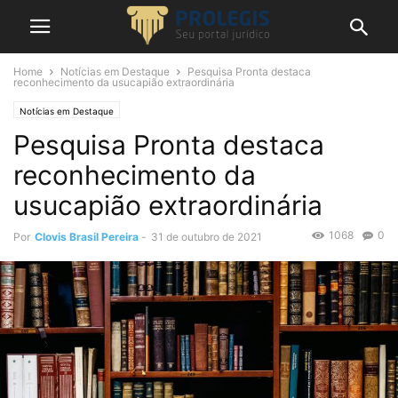
Home
Notícias em Destaque
Pesquisa Pronta destaca
reconhecimento da usucapião extraordinária
Notícias em Destaque
Pesquisa Pronta destaca
reconhecimento da
usucapião extraordinária
1068
0
Por
Clovis Brasil Pereira
-
31 de outubro de 2021