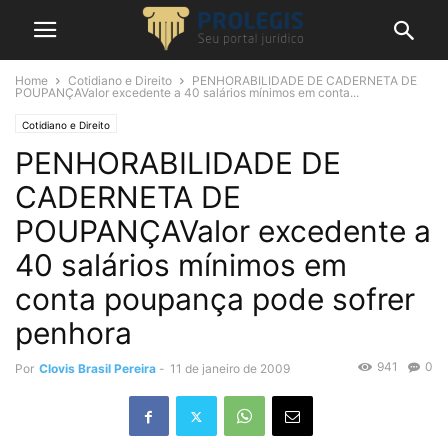
Home
Cotidiano e Direito
PENHORABILIDADE DE CADERNETA DE
POUPANÇAValor excedente a 40 salários mínimos em conta...
Cotidiano e Direito
PENHORABILIDADE DE
CADERNETA DE
POUPANÇAValor excedente a
40 salários mínimos em
conta poupança pode sofrer
penhora
941
0
Por
Clovis Brasil Pereira
-
11 de janeiro de 2009