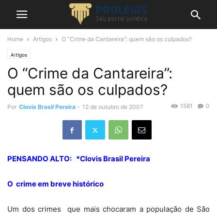
Home
Artigos
O “Crime da Cantareira”: quem são os culpados?
Artigos
O “Crime da Cantareira”:
quem são os culpados?
1581
0
Por
Clovis Brasil Pereira
-
12 de outubro de 2007
PENSANDO ALTO:
*Clovis Brasil Pereira
O
crime em breve histórico
Um dos crimes
que mais chocaram a população de São