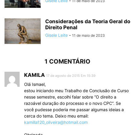
Gisele Leite
-
11 de maio de 2023
Considerações da Teoria Geral do
Direito Penal
Gisele Leite
-
11 de maio de 2023
1 COMENTÁRIO
KAMILA
17 de agosto de 2015 Em 15:39
Olá Ismael,
estou iniciando meu Trabalho de Conclusão de Curso
nesse semestre, escolhi falar sobre “O direito a
razoável duração do processo e o novo CPC”. Se
você pudesse poderia me passar algumas ideias a
cerca do tema. Deixo meu email:
kamilla120_oliveira@hotmail.com
Obrigada.