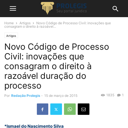
Home
Artigos
Novo Código de Processo Civil: inovações que
consagram o direito à razoável...
Artigos
Novo Código de Processo
Civil: inovações que
consagram o direito à
razoável duração do
processo
1835
1
Por
Redação Prolegis
-
15 de março de 2015
*Ismael do Nascimento Silva