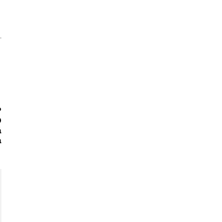
o
O
á
a