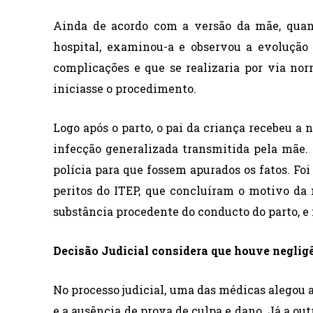
Ainda de acordo com a versão da mãe, quan
hospital, examinou-a e observou a evolução
complicações e que se realizaria por via norm
iniciasse o procedimento.
Logo após o parto, o pai da criança recebeu a 
infecção generalizada transmitida pela mãe.
polícia para que fossem apurados os fatos. Fo
peritos do ITEP, que concluíram o motivo da 
substância procedente do conducto do parto, e 
Decisão Judicial considera que houve neglig
No processo judicial, uma das médicas alegou 
e a ausência de prova de culpa e dano. Já a ou