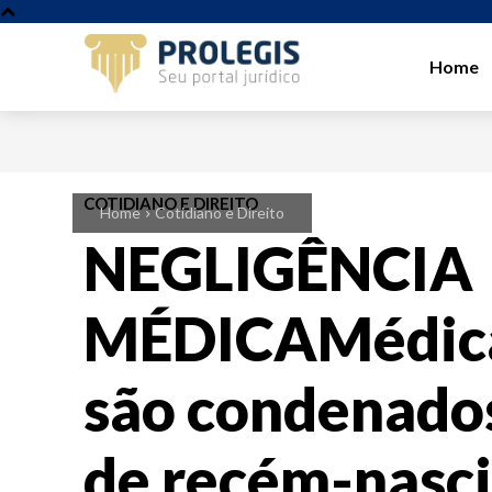
Home
COTIDIANO E DIREITO
Home
Cotidiano e Direito
NEGLIGÊNCIA
MÉDICAMédica
são condenado
de recém-nasc