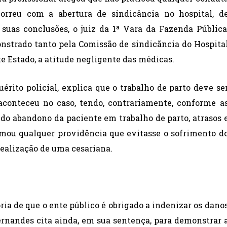
orreu com a abertura de sindicância no hospital, d
uas conclusões, o juiz da 1ª Vara da Fazenda Pública
onstrado tanto pela Comissão de sindicãncia do Hospita
 Estado, a atitude negligente das médicas.
érito policial, explica que o trabalho de parto deve se
onteceu no caso, tendo, contrariamente, conforme a
do abandono da paciente em trabalho de parto, atrasos 
mou qualquer providência que evitasse o sofrimento d
 realização de uma cesariana.
ia de que o ente público é obrigado a indenizar os dano
Fernandes cita ainda, em sua sentença, para demonstrar 