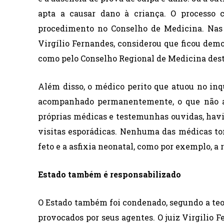
apta a causar dano à criança. O processo c
procedimento no Conselho de Medicina. Nas s
Virgílio Fernandes, considerou que ficou dem
como pelo Conselho Regional de Medicina deste
Além disso, o médico perito que atuou no inqu
acompanhado permanentemente, o que não ac
próprias médicas e testemunhas ouvidas, havi
visitas esporádicas. Nenhuma das médicas to
feto e a asfixia neonatal, como por exemplo, a
Estado também é responsabilizado
O Estado também foi condenado, segundo a teor
provocados por seus agentes. O juiz Virgilio 