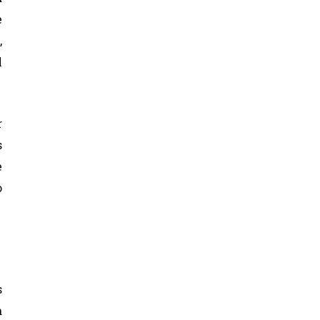
e
,
l
r
s
e
o
s
a