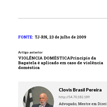
FONTE:
TJ-RN, 23 de julho de 2009
Artigo anterior
VIOLÊNCIA DOMÉSTICAPrincípio da
Bagatela é aplicado em caso de violência
doméstica
Clovis Brasil Pereira
http://54.70.182.189
Advogado; Mestre em Direit