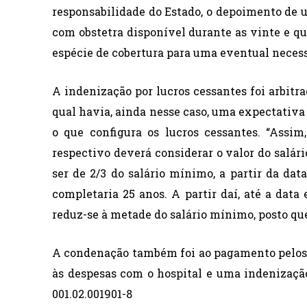
responsabilidade do Estado, o depoimento de 
com obstetra disponível durante as vinte e qu
espécie de cobertura para uma eventual necess
A indenização por lucros cessantes foi arbit
qual havia, ainda nesse caso, uma expectativa d
o que configura os lucros cessantes. “Assi
respectivo deverá considerar o valor do salá
ser de 2/3 do salário mínimo, a partir da da
completaria 25 anos. A partir daí, até a da
reduz-se à metade do salário mínimo, posto que
A condenação também foi ao pagamento pelos 
às despesas com o hospital e uma indenização
001.02.001901-8