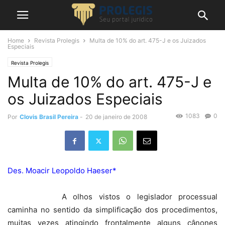
Home
Revista Prolegis
Multa de 10% do art. 475-J e os Juizados
Especiais
Revista Prolegis
Multa de 10% do art. 475-J e
os Juizados Especiais
1083
0
Por
Clovis Brasil Pereira
-
20 de janeiro de 2008
Des. Moacir Leopoldo Haeser*
A olhos vistos o legislador processual
caminha no sentido da simplificação dos procedimentos,
muitas vezes atingindo frontalmente alguns cânones