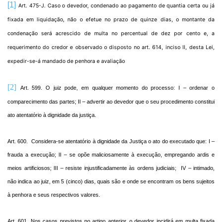
[1]
Art. 475-J. Caso o devedor, condenado ao pagamento de quantia certa ou já
fixada em liquidação, não o efetue no prazo de quinze dias, o montante da
condenação será acrescido de multa no percentual de dez por cento e, a
requerimento do credor e observado o disposto no art. 614, inciso II, desta Lei,
expedir-se-á mandado de penhora e avaliação
[2]
Art. 599. O juiz pode, em qualquer momento do processo: I – ordenar o
comparecimento das partes; II – advertir ao devedor que o seu procedimento constitui
ato atentatório à dignidade da justiça.
Art. 600. Considera-se atentatório à dignidade da Justiça o ato do executado que: I –
frauda a execução; II – se opõe maliciosamente à execução, empregando ardis e
meios artificiosos; III – resiste injustificadamente às ordens judiciais;
IV – intimado,
não indica ao juiz, em 5 (cinco) dias, quais são e onde se encontram os bens sujeitos
à penhora e seus respectivos valores.
Art. 601. Nos casos previstos no artigo anterior, o devedor incidirá em multa fixada