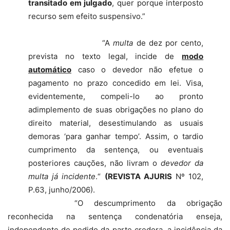
transitado em julgado
, quer porque interposto
recurso sem efeito suspensivo.”
“A
multa
de dez por cento,
prevista no texto legal, incide de
modo
automático
caso o devedor não efetue o
pagamento no prazo concedido
em lei. Visa
,
evidentemente, compeli-lo ao pronto
adimplemento de suas obrigações no plano do
direito material, desestimulando as usuais
demoras ‘para ganhar tempo’. Assim, o tardio
cumprimento da sentença, ou eventuais
posteriores cauções, não livram o
devedor da
multa já incidente
.“
(
REVISTA AJURIS
Nº 102,
P.63, junho/2006).
“O descumprimento da obrigação
reconhecida na sentença condenatória enseja,
independente de pedido da parte credora, a incidência da