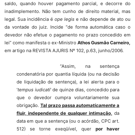
saldo, quando houver pagamento parcial, e decorre do
inadimplemento. Não tem cunho de direito material, mas
legal. Sua incidência é
ope legis
e não depende de ato ou
da vontade do juiz. Incide “de forma automática caso o
devedor não efetue o pagamento no prazo concedido em
lei” como manifesta o ex-Ministro
Athos Gusmão Carneiro,
em artigo na REVISTA AJURIS Nº 102, p.63, junho/2006.
“
Assim, na sentença
condenatória por quantia líquida (ou na decisão
de liquidação de sentença), a lei alerta para o
‘
tempus iudicati
’ de quinze dias, concedido para
que o devedor cumpra voluntariamente sua
obrigação.
Tal prazo passa
automaticamente
a
fluir, independente de qualquer intimação,
da
data em que a sentença (ou o acórdão, CPC art.
512) se torne exeqüível, quer
por haver