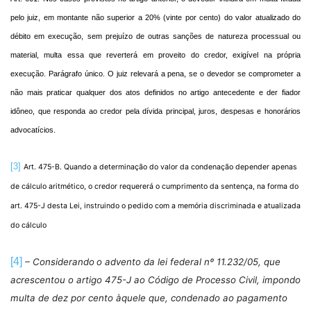
pelo juiz, em montante não superior a 20% (vinte por cento) do valor atualizado do
débito em execução, sem prejuízo de outras sanções de natureza processual ou
material, multa essa que reverterá em proveito do credor, exigível na própria
execução. Parágrafo único. O juiz relevará a pena, se o devedor se comprometer a
não mais praticar qualquer dos atos definidos no artigo antecedente e der fiador
idôneo, que responda ao credor pela dívida principal, juros, despesas e honorários
advocatícios.
[3]
Art. 475-B. Quando a determinação do valor da condenação depender apenas
de cálculo aritmético, o credor requererá o cumprimento da sentença, na forma do
art. 475-J desta Lei, instruindo o pedido com a memória discriminada e atualizada
do cálculo
[4]
– Considerando
o advento da lei federal nº 11.232/05, que
acrescentou o artigo 475-J ao Código de
Processo
Civil, impondo
multa de dez por cento àquele que, condenado ao pagamento