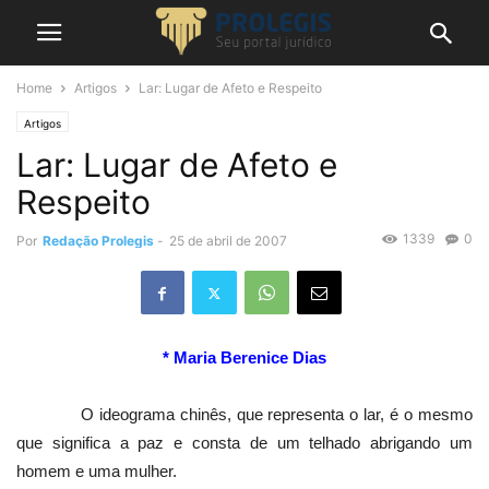
Home
Artigos
Lar: Lugar de Afeto e Respeito
Artigos
Lar: Lugar de Afeto e
Respeito
1339
0
Por
Redação Prolegis
-
25 de abril de 2007
* Maria Berenice Dias
O ideograma chinês, que representa o lar, é o mesmo
que significa a paz e consta de um telhado abrigando um
homem e uma mulher.