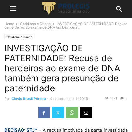
Home
Cotidiano e Direito
INVESTIGAÇÃO DE PATERNIDADE: Recusa
de herdeiros ao exame de DNA também gera...
Cotidiano e Direito
INVESTIGAÇÃO DE
PATERNIDADE: Recusa de
herdeiros ao exame de DNA
também gera presunção de
paternidade
1121
0
Por
Clovis Brasil Pereira
-
4 de setembro de 2015
DECISÃO: STJ*
– A recusa imotivada da parte investigada