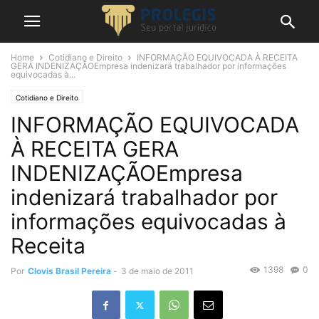
Home
Cotidiano e Direito
INFORMAÇÃO EQUIVOCADA À RECEITA
GERA INDENIZAÇÃOEmpresa indenizará trabalhador por informações
equivocadas à...
Cotidiano e Direito
INFORMAÇÃO EQUIVOCADA
À RECEITA GERA
INDENIZAÇÃOEmpresa
indenizará trabalhador por
informações equivocadas à
Receita
1398
0
Por
Clovis Brasil Pereira
-
3 de maio de 2011