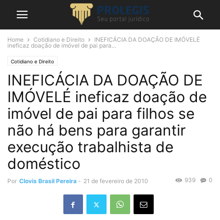
Home
Cotidiano e Direito
INEFICÁCIA DA DOAÇÃO DE IMÓVELÉ
ineficaz doação de imóvel de pai para...
Cotidiano e Direito
INEFICÁCIA DA DOAÇÃO DE
IMÓVELÉ ineficaz doação de
imóvel de pai para filhos se
não há bens para garantir
execução trabalhista de
doméstico
939
0
Por
Clovis Brasil Pereira
-
21 de fevereiro de 2010