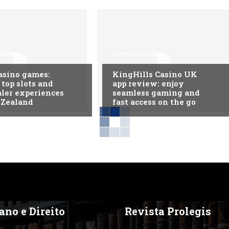
EGORIA
SEM CATEGORIA
asino games:
KingHills Casino UK
 top slots and
app review: enjoy
aler experiences
seamless gaming and
 Zealand
fast access on the go
ano e Direito
Revista Prolegis