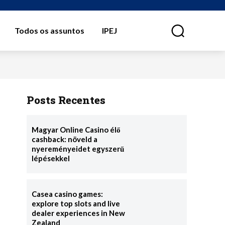
Todos os assuntos
IPEJ
⠀
Posts Recentes
Magyar Online Casino élő
cashback: növeld a
nyereményeidet egyszerű
lépésekkel
Casea casino games:
explore top slots and live
dealer experiences in New
Zealand