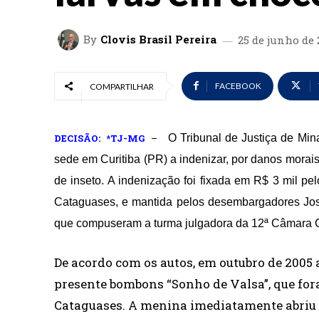
By
Clovis Brasil Pereira
25 de junho de 
FACEBOOK
COMPARTILHAR
DECISÃO: *TJ-MG
–
O Tribunal de Justiça de Mi
sede em Curitiba (PR) a indenizar, por danos mora
de inseto. A indenização foi fixada em R$ 3 mil pe
Cataguases, e mantida pelos desembargadores José 
que compuseram a turma julgadora da 12ª Câmara 
De acordo com os autos, em outubro de
2005 
presente bombons “Sonho de Valsa”, que fo
Cataguases. A
menina imediatamente abriu 