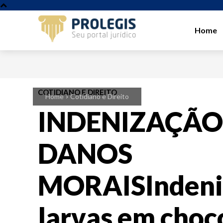
Home
COTIDIANO E DIREITO
Home
Cotidiano e Direito
INDENIZAÇÃO
DANOS
MORAISIndeni
larvas em choc