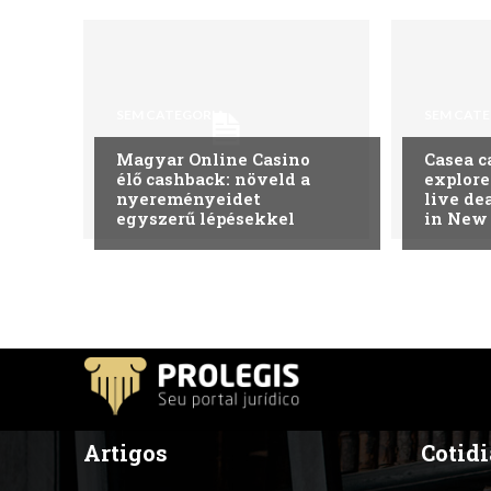
SEM CATEGORIA
SEM CAT
Magyar Online Casino
Casea c
élő cashback: növeld a
explore
nyereményeidet
live de
egyszerű lépésekkel
in New
Artigos
Cotidi