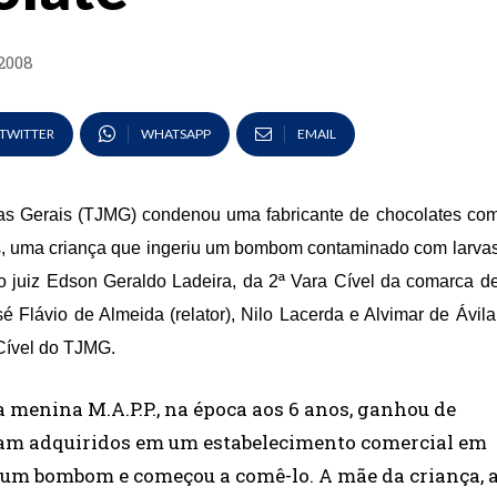
2008
TWITTER
WHATSAPP
EMAIL
nas Gerais (TJMG) condenou uma fabricante de chocolates co
is, uma criança que ingeriu um bombom contaminado com larva
lo juiz Edson Geraldo Ladeira, da 2ª Vara Cível da comarca d
Flávio de Almeida (relator), Nilo Lacerda e Alvimar de Ávila
Cível do TJMG.
a
menina M.A.P.P., na época aos 6 anos, ganhou de
ram adquiridos em um estabelecimento comercial
em
um bombom e começou a comê-lo. A mãe da criança, 